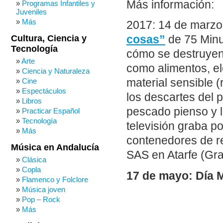
Más información:
Programas Infantiles y
Juveniles
Más
2017: 14 de marzo.
Cultura, Ciencia y
cosas”
de 75 Minu
Tecnología
cómo se destruyen
Arte
como alimentos, el
Ciencia y Naturaleza
Cine
material sensible (
Espectáculos
los descartes del 
Libros
pescado pienso y 
Practicar Español
Tecnología
televisión graba po
Más
contenedores de re
Música en Andalucía
SAS en Atarfe (Gr
Clásica
Copla
17 de mayo: Día M
Flamenco y Folclore
Música joven
Pop – Rock
Más