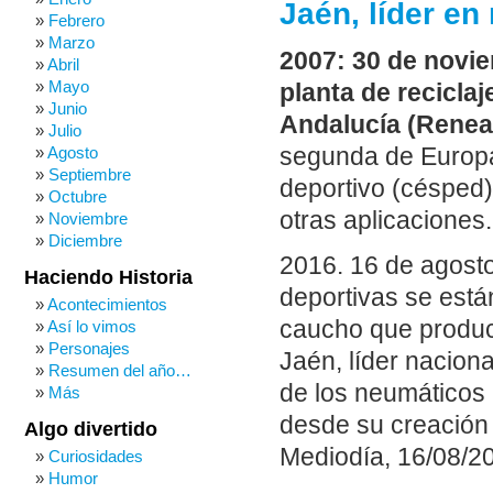
Jaén, líder en
Febrero
Marzo
2007: 30 de novie
Abril
Mayo
planta de recicla
Junio
Andalucía (Renea
Julio
segunda de Europa,
Agosto
Septiembre
deportivo (césped)
Octubre
otras aplicaciones.
Noviembre
Diciembre
2016. 16 de agosto
Haciendo Historia
deportivas se está
Acontecimientos
caucho que produc
Así lo vimos
Personajes
Jaén, líder naciona
Resumen del año…
de los neumáticos 
Más
desde su creación
Algo divertido
Mediodía, 16/08/20
Curiosidades
Humor