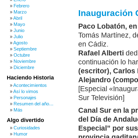
Febrero
Inauguración C
Marzo
Abril
Mayo
Paco Lobatón, en 
Junio
Tomás Martínez, de
Julio
Agosto
en Cádiz.
Septiembre
Rafael Alberti
dedi
Octubre
continuación lo h
Noviembre
Diciembre
(escritor), Carlo
Haciendo Historia
Alejandro (compo
Acontecimientos
[Especial «Inaugur
Así lo vimos
Sur Televisión]
Personajes
Resumen del año…
Canal Sur en la p
Más
del Día de Andalu
Algo divertido
Especial” por sus 
Curiosidades
Humor
provincia gaditan