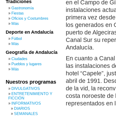
Tradiciones
en el Campo de Gib
Gastronomía
instalaciones actu
Fiestas
primera vez desde
Oficios y Costumbres
Más
los generados en Gi
puerto de Algeciras
Deporte en Andalucía
Fútbol
Canal Sur su reper
Más
Andalucía.
Geografía de Andalucía
En cuanto a Canal 
Ciudades
Pueblos y lugares
las instalaciones 
Más
hotel “Capele”, ju
abril de 1991. Des
Nuestros programas
de la vid, la recon
DIVULGATIVOS
ENTRETENIMIENTO Y
costa noroeste de 
FICCIÓN
representados en l
INFORMATIVOS
DIARIOS
SEMANALES