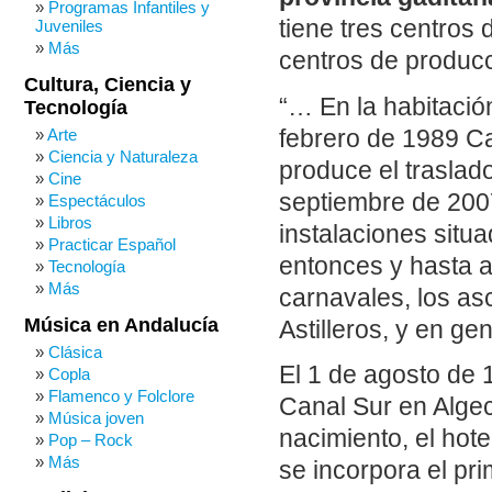
Programas Infantiles y
tiene tres centros 
Juveniles
Más
centros de producc
Cultura, Ciencia y
“… En la habitació
Tecnología
febrero de 1989 Ca
Arte
Ciencia y Naturaleza
produce el traslad
Cine
septiembre de 200
Espectáculos
Libros
instalaciones situ
Practicar Español
entonces y hasta a
Tecnología
Más
carnavales, los as
Música en Andalucía
Astilleros, y en ge
Clásica
El 1 de agosto de 
Copla
Flamenco y Folclore
Canal Sur en Algeci
Música joven
nacimiento, el hote
Pop – Rock
Más
se incorpora el pr