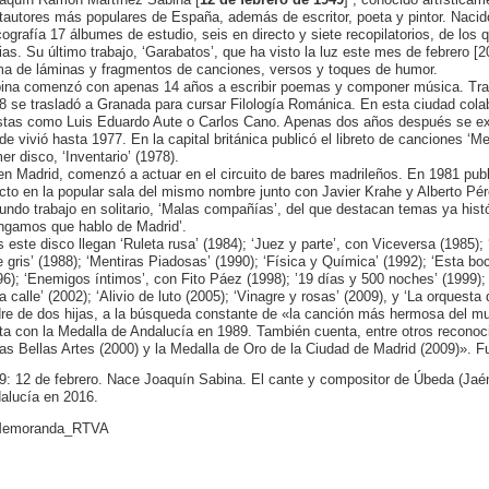
tautores más populares de España, además de escritor, poeta y pintor. Naci
cografía 17 álbumes de estudio, seis en directo y siete recopilatorios, de los
ias. Su último trabajo, ‘Garabatos’, que ha visto la luz este mes de febrero [
ma de láminas y fragmentos de canciones, versos y toques de humor.
ina comenzó con apenas 14 años a escribir poemas y componer música. Tras t
8 se trasladó a Granada para cursar Filología Románica. En esta ciudad colabo
istas como Luis Eduardo Aute o Carlos Cano. Apenas dos años después se exi
de vivió hasta 1977. En la capital británica publicó el libreto de canciones ‘Me
er disco, ‘Inventario’ (1978).
en Madrid, comenzó a actuar en el circuito de bares madrileños. En 1981 pub
ecto en la popular sala del mismo nombre junto con Javier Krahe y Alberto Pé
undo trabajo en solitario, ‘Malas compañías’, del que destacan temas ya hist
ngamos que hablo de Madrid’.
s este disco llegan ‘Ruleta rusa’ (1984); ‘Juez y parte’, con Viceversa (1985); 
je gris’ (1988); ‘Mentiras Piadosas’ (1990); ‘Física y Química’ (1992); ‘Esta bo
96); ‘Enemigos íntimos’, con Fito Páez (1998); ’19 días y 500 noches’ (1999);
a calle’ (2002); ‘Alivio de luto (2005); ‘Vinagre y rosas’ (2009), y ‘La orquesta 
re de dos hijas, a la búsqueda constante de «la canción más hermosa del mun
ta con la Medalla de Andalucía en 1989. También cuenta, entre otros reconoci
las Bellas Artes (2000) y la Medalla de Oro de la Ciudad de Madrid (2009)». F
9: 12 de febrero. Nace Joaquín Sabina. El cante y compositor de Úbeda (Jaé
alucía en 2016.
emoranda_RTVA