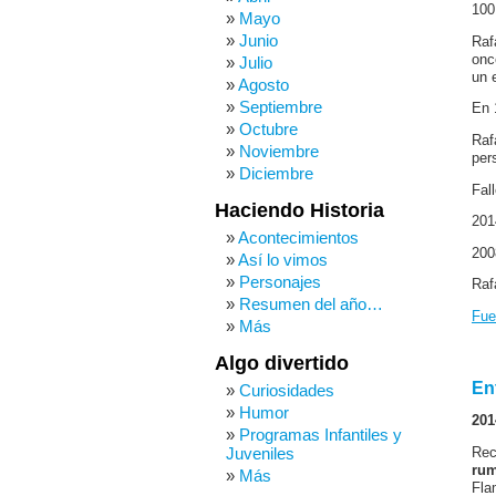
100
Mayo
Junio
Raf
onc
Julio
un 
Agosto
Septiembre
En 
Octubre
Raf
Noviembre
per
Diciembre
Fal
Haciendo Historia
201
Acontecimientos
200
Así lo vimos
Personajes
Raf
Resumen del año…
Fue
Más
Algo divertido
En
Curiosidades
Humor
201
Programas Infantiles y
Juveniles
Rec
rum
Más
Fla