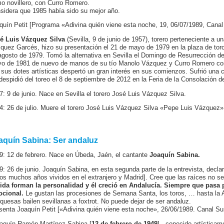
o novillero, con Curro Romero.
sidera que 1985 había sido su mejor año.
quín Petit [Programa «Adivina quién viene esta noche, 19, 06/07/1989, Canal 
é Luis Vázquez Silva
(Sevilla, 9 de junio de 1957), torero perteneciente a u
quez Garcés, hizo su presentación el 21 de mayo de 1979 en la plaza de toro
agosto de 1979. Tomó la alternativa en Sevilla el Domingo de Resurrección d
o de 1981 de nuevo de manos de su tío Manolo Vázquez y Curro Romero co
 sus dotes artísticas despertó un gran interés en sus comienzos. Sufrió una
despidió del toreo el 8 de septiembre de 2012 en la Feria de la Consolación de
7: 9 de junio. Nace en Sevilla el torero José Luis Vázquez Silva.
4: 26 de julio. Muere el torero José Luis Vázquez Silva «Pepe Luis Vázquez»
aquín Sabina: Ser andaluz
9: 12 de febrero. Nace en Úbeda, Jaén, el cantante
Joaquín Sabina.
9: 26 de junio. Joaquín Sabina, en esta segunda parte de la entrevista, decla
los muchos años vividos en el extranjero y Madrid]. Cree que las raíces no s
vida forman la personalidad y él creció en Andalucía. Siempre que pas
cional.
Le gustan las procesiones de Semana Santa, los toros, … hasta la A
quesas bailen sevillanas a foxtrot. No puede dejar de ser andaluz.
senta Joaquín Petit [«Adivina quién viene esta noche», 26/06/1989. Canal Sur
aquín Ramón Martínez Sabina [
12 de febrero de 1949
] , conocido artística