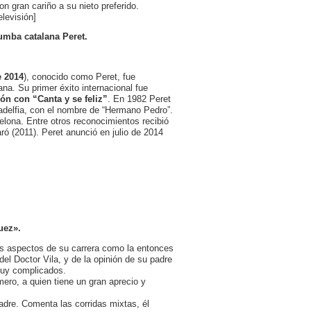
on gran cariño a su nieto preferido.
levisión]
rumba catalana Peret.
e 2014
), conocido como Peret, fue
ana. Su primer éxito internacional fue
ón con “Canta y se feliz”
. En 1982 Peret
ladelfia, con el nombre de “Hermano Pedro”.
lona. Entre otros reconocimientos recibió
ró (2011). Peret anunció en julio de 2014
uez».
os aspectos de su carrera como la entonces
el Doctor Vila, y de la opinión de su padre
 muy complicados.
ero, a quien tiene un gran aprecio y
adre. Comenta las corridas mixtas, él