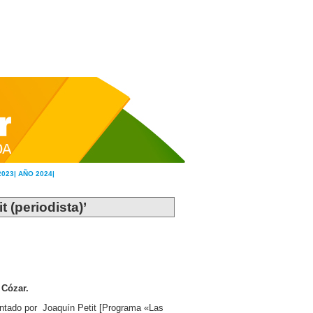
2023|
AÑO 2024|
t (periodista)’
e Cózar.
entado por Joaquín Petit [Programa «Las