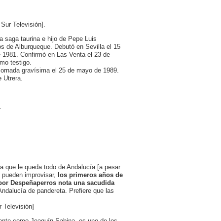
Sur Televisión].
na saga taurina e hijo de Pepe Luis
s de Alburqueque. Debutó en Sevilla el 15
e 1981. Confirmó en Las Venta el 23 de
mo testigo.
 cornada gravísima el 25 de mayo de 1989.
 Utrera.
.
ra que le queda todo de Andalucía [a pesar
e pueden improvisar,
los primeros años de
a por Despeñaperros nota una sacudida
ndalucía de pandereta. Prefiere que las
 Televisión]
mente como Joaquín Sabina, es uno de los