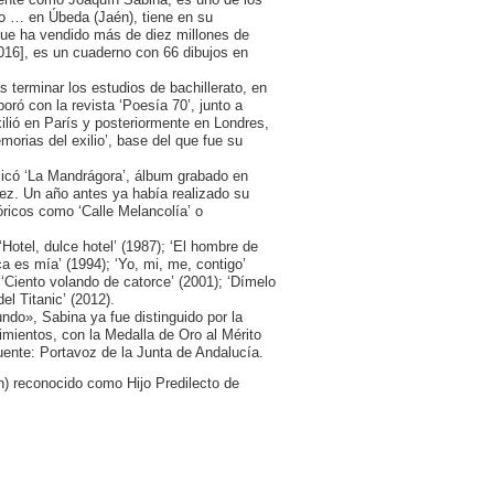
do … en Úbeda (Jaén), tiene en su
 que ha vendido más de diez millones de
2016], es un cuaderno con 66 dibujos en
erminar los estudios de bachillerato, en
ró con la revista ‘Poesía 70’, junto a
lió en París y posteriormente en Londres,
morias del exilio’, base del que fue su
licó ‘La Mandrágora’, álbum grabado en
rez. Un año antes ya había realizado su
óricos como ‘Calle Melancolía’ o
‘Hotel, dulce hotel’ (1987); ‘El hombre de
ca es mía’ (1994); ‘Yo, mi, me, contigo’
 ‘Ciento volando de catorce’ (2001); ‘Dímelo
del Titanic’ (2012).
do», Sabina ya fue distinguido por la
mientos, con la Medalla de Oro al Mérito
uente: Portavoz de la Junta de Andalucía.
n) reconocido como Hijo Predilecto de