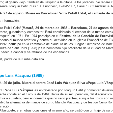
or, al gitano viejo, también del respeto a la gitana, a los jóvenes. Se refiere c
senta Joaquin Petit [“Las 1001 noches”, 12/04/2007, Canal Sur 2 Andalucía Te
4: 27 de agosto. Muere en Barcelona Pedro Pubill Calaf, el cantante de 
 información:
ro Pubill Calaf (
Mataró, 24 de marzo de 1935 – Barcelona, 27 de agosto d
tante, guitarrista y compositor. Está considerado el creador de la rumba catal
rriquito” en 1971. En 1974 participó en el
Festival de la Canción de Eurovisi
ndonó el mundo artístico y centra su actividad en la Iglesia Evangélica de Fi
1992, participó en la ceremonia de clausura de los Juegos Olímpicos de Barce
Cruza de Sant Jordi (1998) y fue nombrado hijo predilecto de la ciudad de Mata
 padecía cáncer y se retiraba de los escenarios.
et, padre de la rumba catalana
pe Luis Vázquez (1989)
4: 26 de julio. Muere el torero José Luis Vázquez Silva «Pepe Luis Vázq
9. Pepe Luis Vázquez
es entrevistado por Joaquín Petit y comentan divers
iente cogida en el Corpus de 1989. Habla de su recuperación, del diagnóstico d
ativa a su retiro, pero él comenta que no se lo plantea, aunque los toros son
ibió la alternativa de manos de su tío Manolo Vázquez y de testigo Curro Rom
iración.
Alburquete, y en otras ocasiones el mismo año, se vistió con un traje de su p