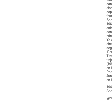
can
dis
cop
for
Sab
196
art
don
prim
Ya 
dir
seg
‘Po
Tra
tra
(19
en l
Pad
Jun
en 
194
And
@M