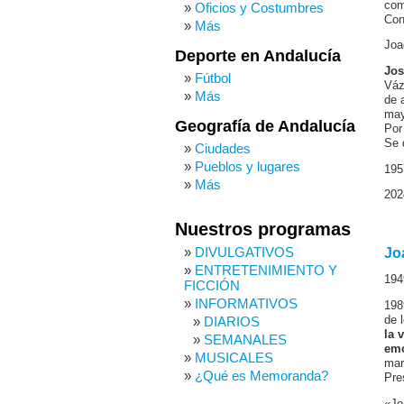
com
Oficios y Costumbres
Con
Más
Joa
Deporte en Andalucía
Jos
Fútbol
Váz
Más
de 
may
Geografía de Andalucía
Por
Se 
Ciudades
Pueblos y lugares
195
Más
202
Nuestros programas
DIVULGATIVOS
Jo
ENTRETENIMIENTO Y
194
FICCIÓN
INFORMATIVOS
198
DIARIOS
de 
la 
SEMANALES
emo
MUSICALES
mar
¿Qué es Memoranda?
Pre
«Jo