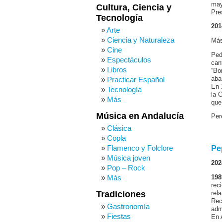
may
Cultura, Ciencia y
Pre
Tecnología
201
Arte
Ciencia y Naturaleza
Más
Cine
Ped
Espectáculos
can
Libros
“Bo
aba
Practicar Español
En 
Tecnología
la 
Más
que
Música en Andalucía
Per
Clásica
Copla
Flamenco y Folclore
Pe
Música joven
202
Pop – Rock
Más
198
rec
Tradiciones
rel
Rec
Gastronomía
adm
Fiestas
En 