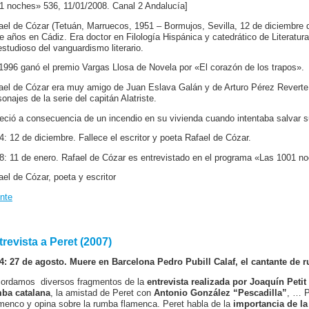
1 noches» 536, 11/01/2008. Canal 2 Andalucía]
ael de Cózar (Tetuán, Marruecos, 1951 – Bormujos, Sevilla, 12 de diciembre de
e años en Cádiz. Era doctor en Filología Hispánica y catedrático de Literatur
estudioso del vanguardismo literario.
1996 ganó el premio Vargas Llosa de Novela por «El corazón de los trapos».
ael de Cózar era muy amigo de Juan Eslava Galán y de Arturo Pérez Reverte,
sonajes de la serie del capitán Alatriste.
leció a consecuencia de un incendio en su vivienda cuando intentaba salvar su
4: 12 de diciembre. Fallece el escritor y poeta Rafael de Cózar.
8: 11 de enero. Rafael de Cózar es entrevistado en el programa «Las 1001 n
ael de Cózar, poeta y escritor
nte
trevista a Peret (2007)
4: 27 de agosto. Muere en Barcelona Pedro Pubill Calaf, el cantante de 
ordamos diversos fragmentos de la
entrevista realizada por Joaquín Petit
ba catalana
, la amistad de Peret con
Antonio González “Pescadilla”
, … P
menco y opina sobre la rumba flamenca. Peret habla de la
importancia de la