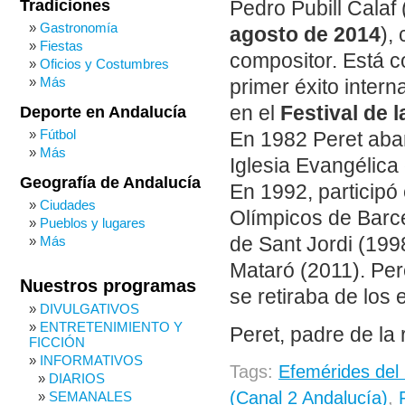
Tradiciones
Pedro Pubill Calaf 
Gastronomía
agosto de 2014
),
Fiestas
compositor. Está c
Oficios y Costumbres
Más
primer éxito intern
en el
Festival de 
Deporte en Andalucía
Fútbol
En 1982 Peret aban
Más
Iglesia Evangélica
Geografía de Andalucía
En 1992, participó
Ciudades
Olímpicos de Barce
Pueblos y lugares
de Sant Jordi (199
Más
Mataró (2011). Per
Nuestros programas
se retiraba de los 
DIVULGATIVOS
ENTRETENIMIENTO Y
Peret, padre de la
FICCIÓN
INFORMATIVOS
Tags:
Efemérides del
DIARIOS
(Canal 2 Andalucía)
,
SEMANALES