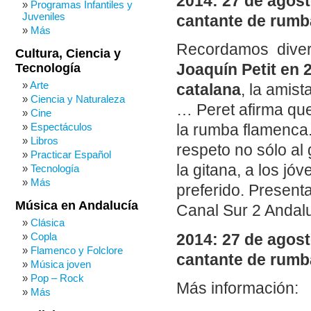
2014: 27 de agost
Programas Infantiles y
Juveniles
cantante de rumba
Más
Recordamos diver
Cultura, Ciencia y
Tecnología
Joaquín Petit en 
Arte
catalana
, la amis
Ciencia y Naturaleza
… Peret afirma qu
Cine
Espectáculos
la rumba flamenca.
Libros
respeto no sólo al 
Practicar Español
la gitana, a los jó
Tecnología
Más
preferido. Present
Música en Andalucía
Canal Sur 2 Andalu
Clásica
Copla
2014: 27 de agost
Flamenco y Folclore
cantante de rumba
Música joven
Pop – Rock
Más información:
Más