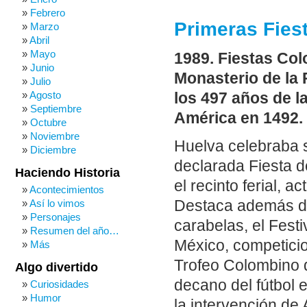
Febrero
Primeras Fies
Marzo
Abril
Mayo
1989. Fiestas Col
Junio
Monasterio de la
Julio
Agosto
los 497 años de l
Septiembre
América en 1492.
Octubre
Noviembre
Huelva celebraba s
Diciembre
declarada Fiesta d
Haciendo Historia
el recinto ferial, 
Acontecimientos
Así lo vimos
Destaca además de
Personajes
carabelas, el Fest
Resumen del año…
México, competicio
Más
Trofeo Colombino d
Algo divertido
decano del fútbol 
Curiosidades
Humor
la intervención de