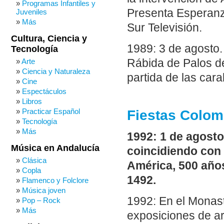
Programas Infantiles y
Presenta Esperanza
Juveniles
Más
Sur Televisión.
Cultura, Ciencia y
1989: 3 de agosto.
Tecnología
Rábida de Palos d
Arte
Ciencia y Naturaleza
partida de las car
Cine
Espectáculos
Libros
Practicar Español
Fiestas Colom
Tecnología
Más
1992: 1 de agost
Música en Andalucía
coincidiendo con 
Clásica
América, 500 años
Copla
1492.
Flamenco y Folclore
Música joven
1992: En el Monas
Pop – Rock
Más
exposiciones de ar