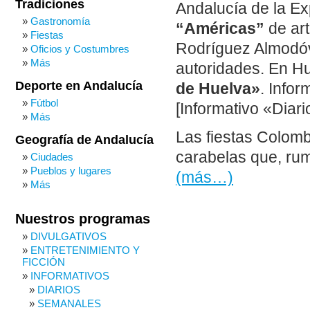
Tradiciones
Andalucía de la Ex
Gastronomía
“Américas”
de art
Fiestas
Rodríguez Almodóva
Oficios y Costumbres
Más
autoridades. En H
Deporte en Andalucía
de Huelva»
. Info
Fútbol
[Informativo «Diari
Más
Las fiestas Colomb
Geografía de Andalucía
carabelas que, rum
Ciudades
Pueblos y lugares
(más…)
Más
Nuestros programas
DIVULGATIVOS
ENTRETENIMIENTO Y
FICCIÓN
INFORMATIVOS
DIARIOS
SEMANALES