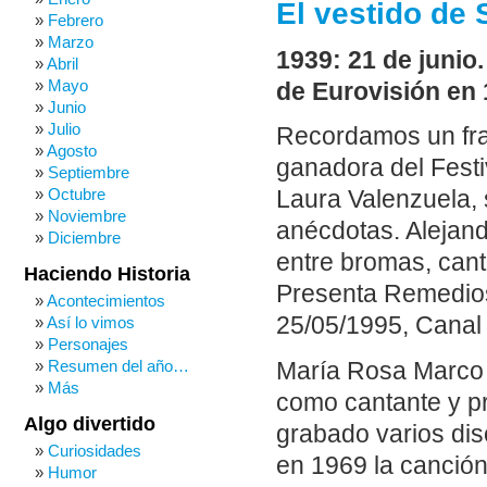
El vestido de 
Febrero
Marzo
1939: 21 de junio
Abril
Mayo
de Eurovisión en 
Junio
Julio
Recordamos un fr
Agosto
ganadora del Fest
Septiembre
Octubre
Laura Valenzuela, 
Noviembre
anécdotas. Alejand
Diciembre
entre bromas, cant
Haciendo Historia
Presenta Remedios
Acontecimientos
25/05/1995, Canal S
Así lo vimos
Personajes
Resumen del año…
María Rosa Marco 
Más
como cantante y p
Algo divertido
grabado varios dis
Curiosidades
en 1969 la canció
Humor