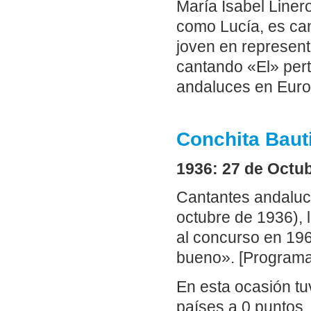
María Isabel Liner
como Lucía, es can
joven en represent
cantando «El» per
andaluces en Euro
Conchita Baut
1936: 27 de Octub
Cantantes andaluce
octubre de 1936), 
al concurso en 19
bueno». [Programa 
En esta ocasión t
países a 0 puntos