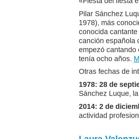
«Fiesta del fiesta 
Pilar Sánchez Luqu
1978), más conocid
conocida cantante
canción española c
empezó cantando c
tenía ocho años.
M
Otras fechas de in
1978: 28 de sept
Sánchez Luque, la 
2014: 2 de diciem
actividad profesion
Laura Valenzue