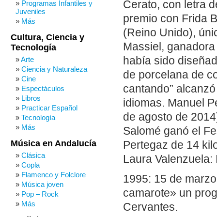
Cerato, con letra 
Programas Infantiles y
Juveniles
premio con Frida B
Más
(Reino Unido), úni
Cultura, Ciencia y
Massiel, ganadora d
Tecnología
había sido diseñad
Arte
Ciencia y Naturaleza
de porcelana de co
Cine
cantando” alcanzó
Espectáculos
Libros
idiomas. Manuel Pe
Practicar Español
de agosto de 2014)
Tecnología
Más
Salomé ganó el Fes
Música en Andalucía
Pertegaz de 14 kil
Clásica
Laura Valenzuela: 
Copla
Flamenco y Folclore
1995: 15 de marzo.
Música joven
camarote» un prog
Pop – Rock
Más
Cervantes.