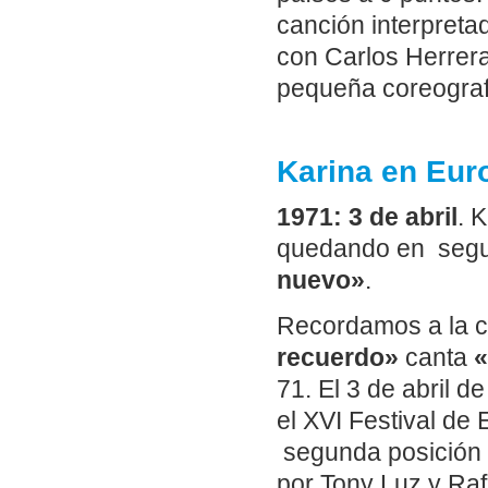
canción interpret
con Carlos Herrer
pequeña coreograf
Karina en Euro
1971: 3 de abril
. 
quedando en segu
nuevo»
.
Recordamos a la c
recuerdo»
canta
«
71. El 3 de abril 
el XVI Festival de
segunda posición
por Tony Luz y Raf