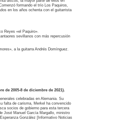
ta discos, la mayor parte de ellos en
 Comenzó formando el trío Los Paquiros,
s en los años ochenta con el guitarrista
aco Reyes «el Paquiro».
cantaores sevillanos con más repercusión
mores», a la guitarra Andrés Domínguez.
bre de 2005-8 de diciembre de 2021).
 generales celebradas en Alemania. Su
su falta de carisma, Merkel ha convencido
sca socios de gobierno para esta tercera
 de José Manuel García Margallo, ministro
 Esperanza González [Informativo Noticias