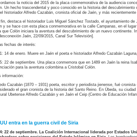
ordamos la noticia del 2015 de la p
laca conmemorativa de la audiencia conced
n.
Un hecho trascendental y poco conocido en la historia del descubrimiento
 el historiador Alfredo Cazabán, cronista oficial de Jaén, y más recientemente
 fin, destaca el historiador Luis Miguel Sánchez Tostado, el ayuntamiento de 
n y se hace con esta placa conmemorativa en la calle Campanas, en el lugar do
a que Colón iniciara la aventura del descubrimiento de un nuevo continente. I
desconexión Jaén, 22/09/2015, Canal Sur Televisión].
as fechas de interés:
1: 14 de enero. Muere en Jaén el poeta e historiador Alfredo Cazabán Laguna, 
5: 22 de septiembre. Una placa conmemora que en 1489 en Jaén la reina Isabe
anciación para la aventura colombina a Cristobal Colón.
 información:
redo Cazabán (1870 – 1931) poeta, escritor y periodista jienense, fué cronista
siderado el gran cronista de la historia del Santo Reino. En Úbeda, su ciudad
tural Ubetense Alfredo Cazabán y en Jaén el Ceip (Centro de Educación Infant
U entra en la guerra civil de Siria
4: 22 de septiembre. La Coalición Internacional liderada por Estados U
bardeos sobre posiciones del Estado Islámico en Siria
. Los bombardeos