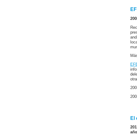
EF
200
Rec
pre
and
loc
mun
Más
EF
inf
del
otr
200
200
El 
201
año