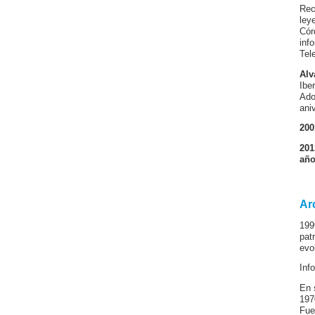
Rec
ley
Cór
inf
Tele
Alv
Ibe
Ado
ani
200
201
año
Ar
199
pat
evo
Inf
En 
197
Fue