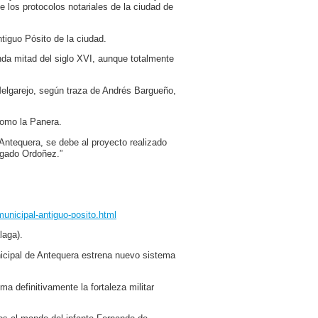
e los protocolos notariales de la ciudad de
ntiguo Pósito de la ciudad.
da mitad del siglo XVI, aunque totalmente
Melgarejo, según traza de Andrés Bargueño,
como la Panera.
 Antequera, se debe al proyecto realizado
lgado Ordoñez.”
unicipal-antiguo-posito.html
laga).
unicipal de Antequera estrena nuevo sistema
a definitivamente la fortaleza militar