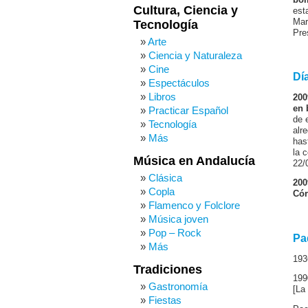
Cultura, Ciencia y
est
Mar
Tecnología
Pre
Arte
Ciencia y Naturaleza
Cine
Dí
Espectáculos
Libros
200
en 
Practicar Español
de 
Tecnología
alr
Más
has
la 
Música en Andalucía
22/
Clásica
200
Copla
Cór
Flamenco y Folclore
Música joven
Pop – Rock
Pa
Más
193
Tradiciones
199
Gastronomía
[La
Fiestas