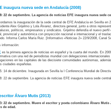
E inaugura nueva sede en Andalucía (2008)
8: 22 de septiembre. La agencia de noticias EFE inaugura nueva sede ce
ordamos la inauguración de la sede central de EFE Andalucía en Sevilla en 20
sidente Alex Grijelmo y Lola Álvarez, directora general, junto a otros repres
aluces, políticos, empresarios y sindicatos. Grijelmo defendía el nuevo perfil
al, provincial y autonómica con proyección nacional e internacional y el traslad
do. Informa Carlos María Ruiz. [Informativo «Noticias 2» 22/9/2008, Canal Su
 información:
E
es la primera agencia de noticias en español y la cuarta del mundo. En 200
ormativa con una red de periodistas mundial con delegaciones internacionale
egaciones en las capitales de las diecisiete comunidades autónomas, además
as ciudades españolas.
5: 14 de diciembre. Inaugurada en Sevilla la I Conferencia Mundial de Direct
8: 22 de septiembre. La agencia de noticias EFE inaugura nueva sede central
escritor Álvaro Mutis (2013)
3: 22 de septiembre. Muere el escritor y poeta colombiano Álvaro Mutis 
s de edad.