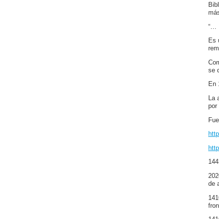
Bib
más
“… 
Es 
rem
Com
se 
En 
La 
por
Fue
htt
htt
144
202
de 
141
fro