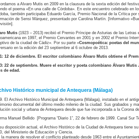
ordamos a Alvaro Mutis en 2009 en la clausura de la sexta edición del festiv
endo el poema «En una calle de Córdoba». En este encuentro celebrado en lo
doba, también participaba Eduardo García, Premio Nacional de la Crítica por
ormación de Sensi Márquez, presentado por Carolina Martín. [Informativo «Bu
visión].
aro Mutis
(1923 – 2013) recibió el Premio Príncipe de Asturias de las Letras
roamericana en 1997, el Premio Cervantes en 2001 y en 2002 el Premio Interna
ptivo de la ciudad de Cádiz». Por su parte «
Cosmopoética: poetas del mu
versario en la edición del 23 septiembre al 6 octubre de 2013.
1: 12 de diciembre. El escritor colombiano Álvaro Mutis obtiene el Prem
3: 22 de septiembre. Muere el escritor y poeta colombiano Álvaro Mutis 
s de edad.
chivo Histórico municipal de Antequera (Málaga)
9. El Archivo Histórico Municipal de Antequera (Málaga), instalado en el antig
rimonio documental del último medio milenio de la ciudad. Sus grabados y man
lución social y urbana de Antequera desde que fue incorporada a la Corona de
orma Manuel Bellido
[Programa “Diario 1”, 22 de febrero de 1999. Canal Sur T
su disposición actual, el Archivo Histórico de la Ciudad de Antequera tiene su
0, del Ministerio de Educación y Ciencia.
 la manera de resolver el conflicto planteado desde 1963 entre el Ayuntamien