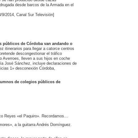
adrugada desde barcos de la Armada en el
/9/2014, Canal Sur Televisión]
os públicos de Córdoba van andando o
z itinerarios para llegar a catorce centros
retende descongestionar el tráfico
io Averroes, lleven a sus hijos en coche
ía José Sánchez, incluye declaraciones de
oticias 1» desconexión Córdoba,
alumnos de colegios públicos de
 Paco Reyes «el Paquiro». Recordamos…
mores», a la guitarra Andrés Domínguez.