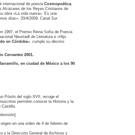
al internacional de poesía
Cosmopoética
,
s Alcázares de los Reyes Cristianos de
 su obra «La vida nueva». Es una
enos días», 20/4/2009, Canal Sur
 en 1997, el Premio Reina Sofía de Poesía
cional Neustadt de Literatura e «Hijo
ndo en Córdoba
«, cumple su décimo
io Cervantes 2001.
Jarramillo, en ciudad de México a los 90
uo Pósito del siglo XVII, recoge el
uscritos permiten conocer la Historia y la
 Castilla.
elevisión]
 origen en una orden de 4 de febrero de
to y la Dirección General de Archivos y