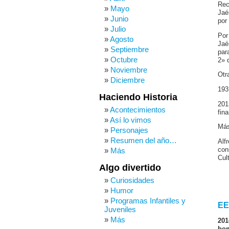
Rec
Mayo
Jaé
Junio
por
Julio
Por
Agosto
Jaé
Septiembre
par
Octubre
2» 
Noviembre
Otr
Diciembre
193
Haciendo Historia
201
Acontecimientos
fin
Así lo vimos
Más
Personajes
Resumen del año…
Alf
con
Más
Cul
Algo divertido
Curiosidades
Humor
Programas Infantiles y
EEU
Juveniles
Más
201
bom