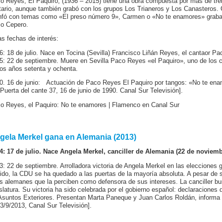
o Reyes, El Paquiro, (1936 – 2015) tiene una obra compuesta por más de trein
itario, aunque también grabó con los grupos Los Trianeros y Los Canasteros.
unfó con temas como «El preso número 9», Carmen o «No te enamores» grabado
o Cepero.
as fechas de interés:
6: 18 de julio. Nace en Tocina (Sevilla) Francisco Liñán Reyes, el cantaor P
5: 22 de septiembre. Muere en Sevilla Paco Reyes «el Paquiro», uno de los 
los años setenta y ochenta.
0. 16 de junio: Actuación de Paco Reyes El Paquiro por tangos: «No te ena
 Puerta del cante 37, 16 de junio de 1990. Canal Sur Televisión].
o Reyes, el Paquiro: No te enamores | Flamenco en Canal Sur
gela Merkel gana en Alemania (2013)
4: 17 de julio. Nace Angela Merkel, canciller de Alemania (22 de noviem
3: 22 de septiembre. Arrolladora victoria de Angela Merkel en las elecciones
tido, la CDU se ha quedado a las puertas de la mayoría absoluta. A pesar de 
os alemanes que la perciben como defensora de sus intereses. La canciller bu
islatura. Su victoria ha sido celebrada por el gobierno español: declaraciones
Asuntos Exteriores. Presentan Marta Paneque y Juan Carlos Roldán, informa
23/9/2013, Canal Sur Televisión].