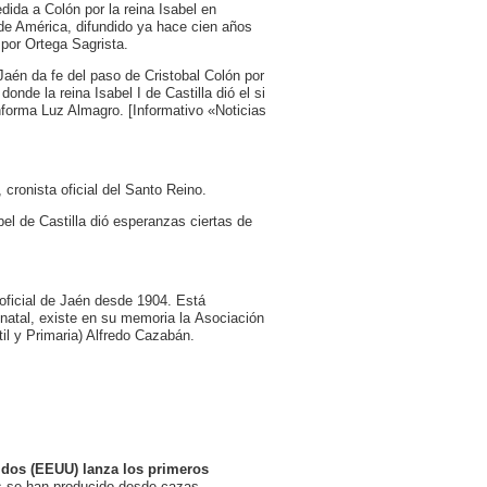
ida a Colón por la reina Isabel en
 de América, difundido ya hace cien años
 por Ortega Sagrista.
Jaén da fe del paso de Cristobal Colón por
nde la reina Isabel I de Castilla dió el si
nforma Luz Almagro. [Informativo «Noticias
cronista oficial del Santo Reino.
l de Castilla dió esperanzas ciertas de
 oficial de Jaén desde 1904. Está
 natal, existe en su memoria la Asociación
il y Primaria) Alfredo Cazabán.
nidos (EEUU) lanza los primeros
 se han producido desde cazas