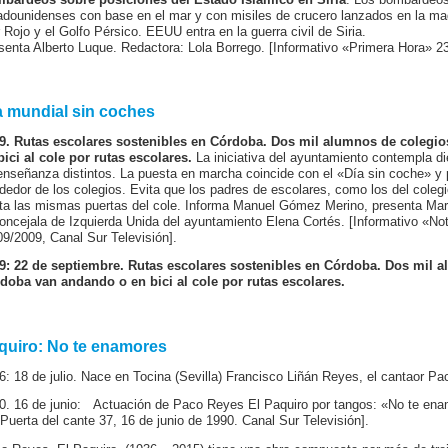
adounidenses con base en el mar y con misiles de crucero lanzados en la m
 Rojo y el Golfo Pérsico. EEUU entra en la guerra civil de Siria.
senta Alberto Luque. Redactora: Lola Borrego. [Informativo «Primera Hora» 23
a mundial sin coches
9. Rutas escolares sostenibles en Córdoba. Dos mil alumnos de colegi
bici al cole por rutas escolares.
La iniciativa del ayuntamiento contempla die
enseñanza distintos. La puesta en marcha coincide con el «Día sin coche» y p
ededor de los colegios. Evita que los padres de escolares, como los del coleg
ta las mismas puertas del cole. Informa Manuel Gómez Merino, presenta Mar
concejala de Izquierda Unida del ayuntamiento Elena Cortés. [Informativo «N
09/2009, Canal Sur Televisión].
9: 22 de septiembre. Rutas escolares sostenibles en Córdoba. Dos mil 
doba van andando o en bici al cole por rutas escolares.
quiro: No te enamores
6: 18 de julio. Nace en Tocina (Sevilla) Francisco Liñán Reyes, el cantaor
0. 16 de junio: Actuación de Paco Reyes El Paquiro por tangos: «No te ena
 Puerta del cante 37, 16 de junio de 1990. Canal Sur Televisión].