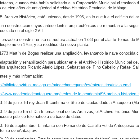
liotecas, cuando ésta había solicitado a la Corporación Municipal el traslado d
 de cien años de antigüedad al Archivo Histórico Provincial de Málaga.
El Archivo Histórico, está ubicado, desde 1995, en lo que fue el edificio del a
una construcción cuyos antecedentes arquitectónicos se remontan a la segun
odelado en el siglo XVII.
enzado a construir en su estructura actual en 1733 por el alarife Tomás de 
desplomó en 1765, y se reedificó de nueva planta.
1773 Martín de Bogas realizar una ampliación, levantando la nave conocida 
adaptación y rehabilitación para ubicar en él el Archivo Histórico Municipal de
 los arquitectos Ricardo Alario López, Sebastián del Pino Cabello y Rafael Sa
ntes y más información:
p://bibliotecavirtual.malaga.es/micarchantequera/es/micrositios/inicio.cmd
p://www.academiadeantequera.org/sedes-de-la-academia/96-archivo-historico-m
3: 8 de junio. El rey Juan II confirma el título de ciudad dado a Antequera (Má
0: 9 de junio En el Día Internacional de los Archivos, el Archivo Histórico M
acceso público telemático a su base de datos
0: 16 de septiembre. El infante don Fernando de Castilla «el de Antequera» tom
nteriza de «Antaqira».