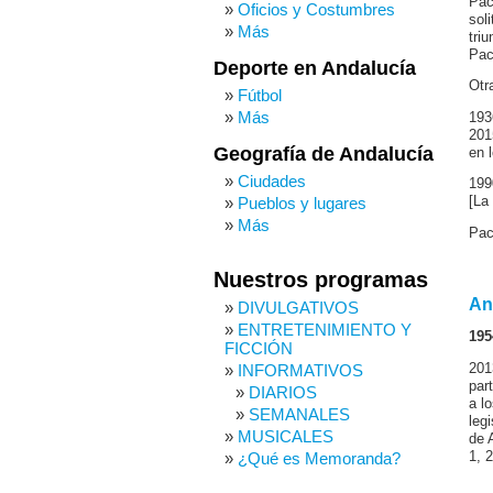
Pac
Oficios y Costumbres
sol
Más
tri
Pac
Deporte en Andalucía
Otr
Fútbol
Más
193
201
Geografía de Andalucía
en 
Ciudades
199
Pueblos y lugares
[La
Más
Pac
Nuestros programas
An
DIVULGATIVOS
ENTRETENIMIENTO Y
195
FICCIÓN
201
INFORMATIVOS
par
DIARIOS
a l
SEMANALES
leg
MUSICALES
de 
1, 
¿Qué es Memoranda?