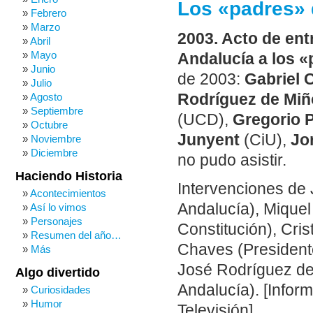
Los «padres» 
Febrero
Marzo
2003. Acto de ent
Abril
Mayo
Andalucía a los «
Junio
de 2003:
Gabriel 
Julio
Rodríguez de Mi
Agosto
Septiembre
(UCD),
Gregorio 
Octubre
Junyent
(CiU),
Jo
Noviembre
Diciembre
no pudo asistir.
Haciendo Historia
Intervenciones de 
Acontecimientos
Andalucía), Miquel
Así lo vimos
Personajes
Constitución), Cri
Resumen del año…
Chaves (Presidente
Más
José Rodríguez de 
Algo divertido
Andalucía). [Infor
Curiosidades
Humor
Televisión].