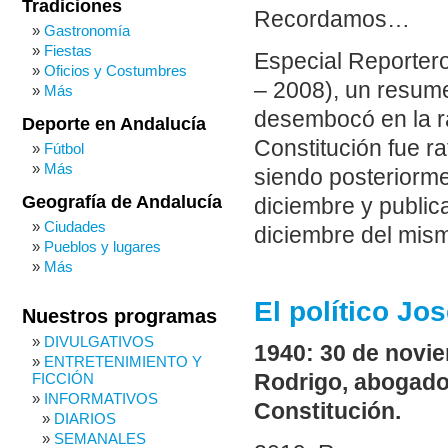
Tradiciones
Recordamos…
Gastronomía
Fiestas
Especial Reporter
Oficios y Costumbres
– 2008), un resume
Más
desembocó en la ra
Deporte en Andalucía
Constitución fue r
Fútbol
Más
siendo posteriorme
Geografía de Andalucía
diciembre y publica
Ciudades
diciembre del mism
Pueblos y lugares
Más
El político Jo
Nuestros programas
DIVULGATIVOS
1940: 30 de novi
ENTRETENIMIENTO Y
FICCIÓN
Rodrigo, abogado,
INFORMATIVOS
Constitución.
DIARIOS
SEMANALES