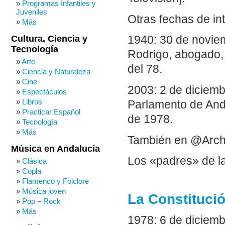
Programas Infantiles y
Juveniles
Otras fechas de in
Más
Cultura, Ciencia y
1940: 30 de novie
Tecnología
Rodrigo, abogado, 
Arte
del 78.
Ciencia y Naturaleza
Cine
2003: 2 de diciemb
Espectáculos
Libros
Parlamento de Anda
Practicar Español
de 1978.
Tecnología
Más
También en @Arch
Música en Andalucía
Los «padres» de la
Clásica
Copla
Flamenco y Folclore
Música joven
La Constituci
Pop – Rock
Más
1978: 6 de diciemb