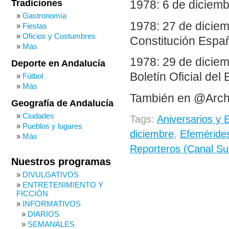
Tradiciones
1978: 6 de diciemb
Gastronomía
1978: 27 de diciem
Fiestas
Oficios y Costumbres
Constitución Españ
Más
1978: 29 de diciem
Deporte en Andalucía
Boletín Oficial del
Fútbol
Más
También en @Arch
Geografía de Andalucía
Ciudades
Tags:
Aniversarios y 
Pueblos y lugares
diciembre
,
Efemérides
Más
Reporteros (Canal Su
Nuestros programas
DIVULGATIVOS
ENTRETENIMIENTO Y
FICCIÓN
INFORMATIVOS
DIARIOS
SEMANALES