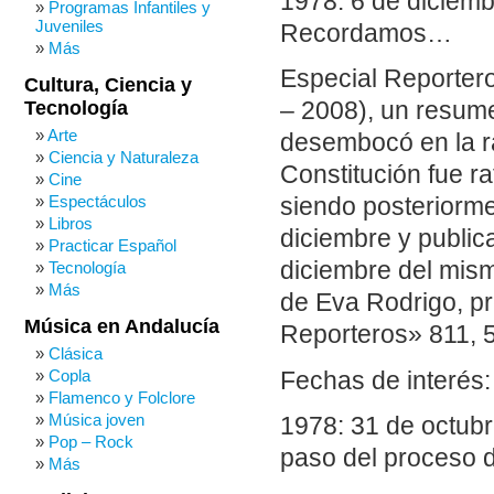
1978: 6 de diciemb
Programas Infantiles y
Juveniles
Recordamos…
Más
Especial Reporter
Cultura, Ciencia y
Tecnología
– 2008), un resume
Arte
desembocó en la ra
Ciencia y Naturaleza
Constitución fue r
Cine
Espectáculos
siendo posteriorme
Libros
diciembre y publica
Practicar Español
diciembre del mism
Tecnología
Más
de Eva Rodrigo, p
Música en Andalucía
Reporteros» 811, 5
Clásica
Copla
Fechas de interés:
Flamenco y Folclore
Música joven
1978: 31 de octubr
Pop – Rock
paso del proceso d
Más