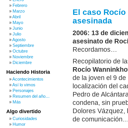
Febrero
El caso Rocío 
Marzo
Abril
asesinada
Mayo
Junio
2006: 13 de dicie
Julio
Agosto
asesinato de Roc
Septiembre
Recordamos…
Octubre
Noviembre
Recopilatorio de la
Diciembre
Rocío Wanninkho
Haciendo Historia
de la joven el 9 de
Acontecimientos
Así lo vimos
localización del c
Personajes
Pedro de Alcántara
Resumen del año…
condena, sin prueb
Más
Dolores Vázquez, l
Algo divertido
de comunicación
Curiosidades
Humor