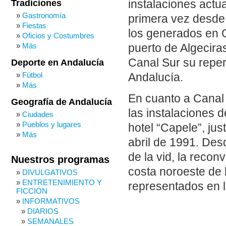
Tradiciones
instalaciones actu
Gastronomía
primera vez desde
Fiestas
los generados en Gi
Oficios y Costumbres
Más
puerto de Algeciras
Canal Sur su reper
Deporte en Andalucía
Fútbol
Andalucía.
Más
En cuanto a Canal 
Geografía de Andalucía
las instalaciones 
Ciudades
Pueblos y lugares
hotel “Capele”, ju
Más
abril de 1991. Des
de la vid, la recon
Nuestros programas
costa noroeste de 
DIVULGATIVOS
ENTRETENIMIENTO Y
representados en l
FICCIÓN
INFORMATIVOS
DIARIOS
SEMANALES