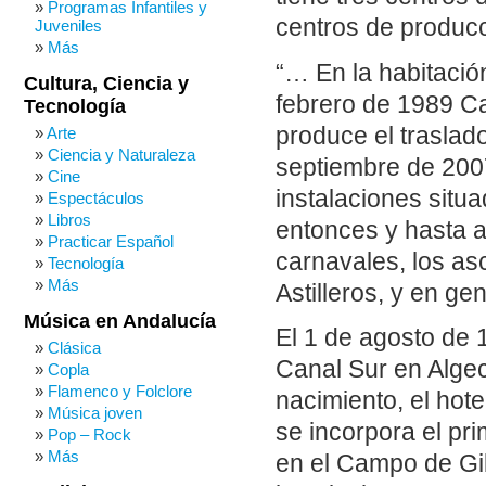
Programas Infantiles y
centros de producc
Juveniles
Más
“… En la habitació
Cultura, Ciencia y
febrero de 1989 Ca
Tecnología
produce el traslad
Arte
Ciencia y Naturaleza
septiembre de 200
Cine
instalaciones situ
Espectáculos
Libros
entonces y hasta a
Practicar Español
carnavales, los as
Tecnología
Más
Astilleros, y en ge
Música en Andalucía
El 1 de agosto de 
Clásica
Canal Sur en Algeci
Copla
Flamenco y Folclore
nacimiento, el hote
Música joven
se incorpora el pr
Pop – Rock
Más
en el Campo de Gib