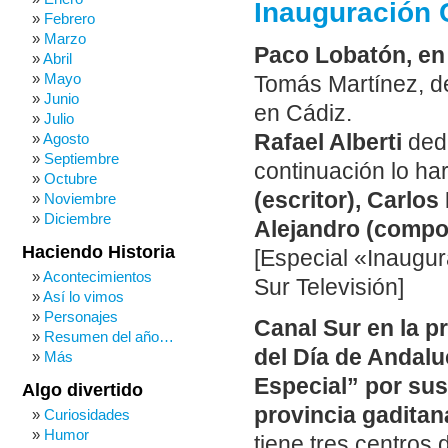
Inauguración C
Febrero
Marzo
Paco Lobatón, en 
Abril
Mayo
Tomás Martínez, de
Junio
en Cádiz.
Julio
Rafael Alberti
dedi
Agosto
Septiembre
continuación lo h
Octubre
(escritor), Carlo
Noviembre
Diciembre
Alejandro (compo
Haciendo Historia
[Especial «Inaugur
Acontecimientos
Sur Televisión]
Así lo vimos
Personajes
Canal Sur en la p
Resumen del año…
del Día de Andalu
Más
Especial” por sus 
Algo divertido
provincia gaditan
Curiosidades
Humor
tiene tres centros 