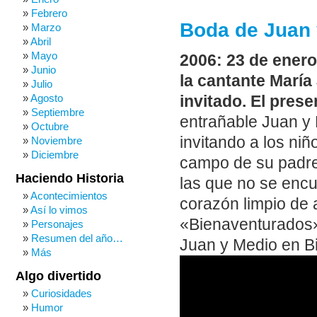
Febrero
Boda de Juan 
Marzo
Abril
Mayo
2006: 23 de ener
Junio
la cantante Marí
Julio
Agosto
invitado. El pres
Septiembre
entrañable Juan y
Octubre
invitando a los niñ
Noviembre
Diciembre
campo de su padre
Haciendo Historia
las que no se encue
Acontecimientos
corazón limpio de
Así lo vimos
«Bienaventurados»,
Personajes
Resumen del año…
Juan y Medio en Bi
Más
Algo divertido
Curiosidades
Humor