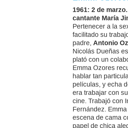
1961: 2 de marzo.
cantante María Ji
Pertenecer a la se
facilitado su traba
padre,
Antonio O
Nicolás Dueñas es
plató con un colab
Emma Ozores recue
hablar tan particu
películas, y echa 
era trabajar con s
cine. Trabajó con 
Fernández. Emma O
escena de cama co
papel de chica ale