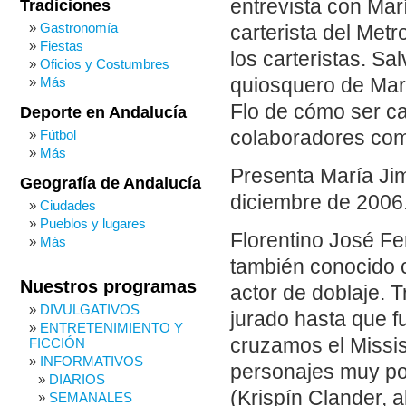
entrevista con Mar
Tradiciones
Gastronomía
carterista del Met
Fiestas
los carteristas. Sa
Oficios y Costumbres
Más
quiosquero de Mar
Flo de cómo ser ca
Deporte en Andalucía
Fútbol
colaboradores com
Más
Presenta María Ji
Geografía de Andalucía
diciembre de 2006.
Ciudades
Pueblos y lugares
Florentino José F
Más
también conocido c
Nuestros programas
actor de doblaje. 
DIVULGATIVOS
jurado hasta que f
ENTRETENIMIENTO Y
cruzamos el Missis
FICCIÓN
INFORMATIVOS
personajes muy po
DIARIOS
(Krispín Clander, 
SEMANALES