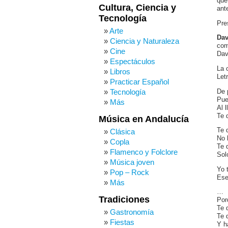
que
Cultura, Ciencia y
ant
Tecnología
Pre
Arte
Dav
Ciencia y Naturaleza
com
Cine
Dav
Espectáculos
La 
Libros
Let
Practicar Español
Tecnología
De 
Pue
Más
Al 
Te 
Música en Andalucía
Te 
Clásica
No 
Copla
Te 
Flamenco y Folclore
Solo
Música joven
Yo 
Pop – Rock
Ese
Más
…
Tradiciones
Por
Te 
Gastronomía
Te q
Fiestas
Y ha