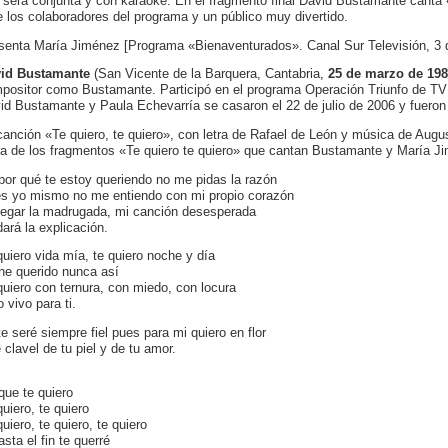
 será conjunta y con karaoke. En el fragmento final David Bustamante canta 
e los colaboradores del programa y un público muy divertido.
senta María Jiménez [Programa «Bienaventurados». Canal Sur Televisión, 3 d
id Bustamante
(San Vicente de la Barquera, Cantabria,
25 de marzo de 19
positor como Bustamante. Participó en el programa Operación Triunfo de TV
id Bustamante y Paula Echevarría se casaron el 22 de julio de 2006 y fueron
canción «Te quiero, te quiero», con letra de Rafael de León y música de Augus
ra de los fragmentos «Te quiero te quiero» que cantan Bustamante y María J
por qué te estoy queriendo no me pidas la razón
s yo mismo no me entiendo con mi propio corazón
llegar la madrugada, mi canción desesperada
dará la explicación.
quiero vida mía, te quiero noche y día
he querido nunca así
quiero con ternura, con miedo, con locura
 vivo para ti.
te seré siempre fiel pues para mi quiero en flor
 clavel de tu piel y de tu amor.
que te quiero
quiero, te quiero
uiero, te quiero, te quiero
sta el fin te querré