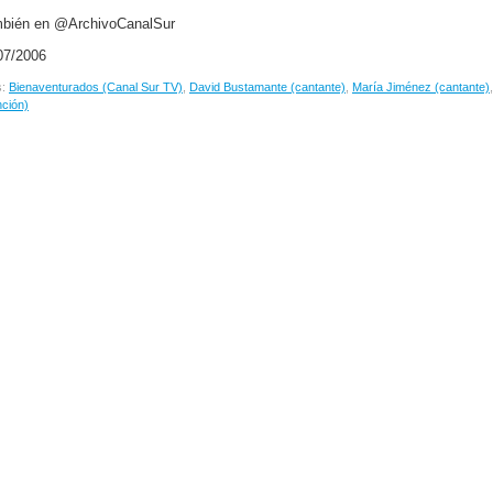
bién en @ArchivoCanalSur
07/2006
s:
Bienaventurados (Canal Sur TV)
,
David Bustamante (cantante)
,
María Jiménez (cantante)
ción)