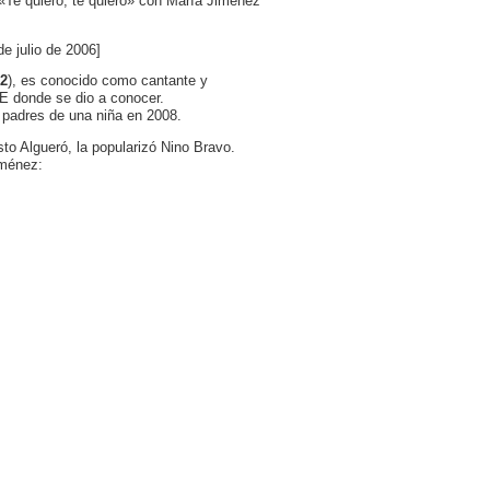
«Te quiero, te quiero» con María Jiménez
e julio de 2006]
82
), es conocido como cantante y
E donde se dio a conocer.
 padres de una niña en 2008.
to Algueró, la popularizó Nino Bravo.
iménez: