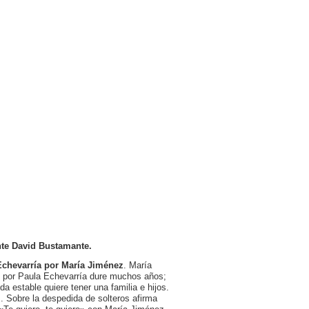
nte
David Bustamante.
Echevarría por María Jiménez
. María
 por Paula Echevarría dure muchos años;
 estable quiere tener una familia e hijos.
 Sobre la despedida de solteros afirma