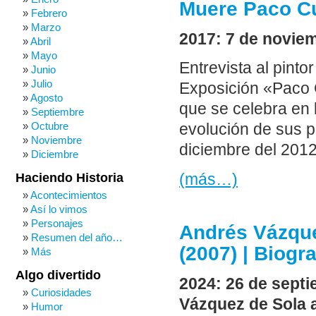
Muere Paco C
Febrero
Marzo
2017: 7 de noviem
Abril
Mayo
Entrevista al pint
Junio
Julio
Exposición «Paco 
Agosto
que se celebra en l
Septiembre
Octubre
evolución de sus 
Noviembre
diciembre del 2012
Diciembre
(más…)
Haciendo Historia
Acontecimientos
Así lo vimos
Personajes
Andrés Vázquez
Resumen del año…
(2007) | Biogr
Más
Algo divertido
2024: 26 de septi
Curiosidades
Vázquez de Sola a
Humor