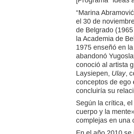
[Programa “Ideas al
“Marina Abramović
el 30 de noviembre
de Belgrado (1965
la Academia de Bel
1975 enseñó en la
abandonó Yugoslav
conoció al artista
Laysiepen,
Ulay
, 
conceptos de ego e
concluiría su rela
Según la crítica, e
cuerpo y la mente
complejas en una c
En el año 2010 se