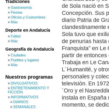
Tradiciones
de Sola nació en Sa
Gastronomía
Concepción. Sus pr
Fiestas
Oficios y Costumbres
diario Patria de G
Más
clandestinamente 
Deporte en Andalucía
Sola tuvo que exil
Fútbol
de penurias hasta 
Más
Franquista” en Le 
Geografía de Andalucía
partir de entonces
Ciudades
Pueblos y lugares
Trabaja en Le Can
Más
L´Humanité, y otros
personales y colec
Nuestros programas
televisión. En 1972
DIVULGATIVOS
ENTRETENIMIENTO Y
´Oro y el Nasreddi
FICCIÓN
instala en España r
INFORMATIVOS
DIARIOS
momento, se dedica
SEMANALES