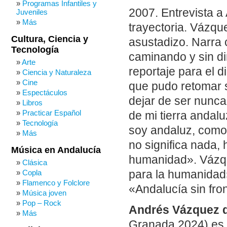
Programas Infantiles y
2007. Entrevista a
Juveniles
Más
trayectoria. Vázqu
Cultura, Ciencia y
asustadizo. Narra 
Tecnología
caminando y sin d
Arte
reportaje para el d
Ciencia y Naturaleza
Cine
que pudo retomar s
Espectáculos
dejar de ser nunc
Libros
Practicar Español
de mi tierra anda
Tecnología
soy andaluz, como
Más
no significa nada, 
Música en Andalucía
humanidad». Vázqu
Clásica
para la humanidad
Copla
Flamenco y Folclore
«Andalucía sin fro
Música joven
Pop – Rock
Andrés Vázquez d
Más
Granada 2024) es u