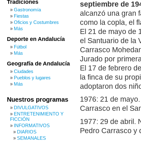
Tradiciones
septiembre de 19
Gastronomía
alcanzó una gran 
Fiestas
como la copla, el 
Oficios y Costumbres
Más
El 21 de mayo de 
Deporte en Andalucía
el Santuario de la 
Fútbol
Carrasco Mohedano
Más
Jurado por primer
Geografía de Andalucía
El 17 de febrero d
Ciudades
la finca de su pro
Pueblos y lugares
Más
adoptaron dos niñ
1976: 21 de mayo.
Nuestros programas
Carrasco en el San
DIVULGATIVOS
ENTRETENIMIENTO Y
FICCIÓN
1977: 29 de abril
INFORMATIVOS
Pedro Carrasco y d
DIARIOS
SEMANALES