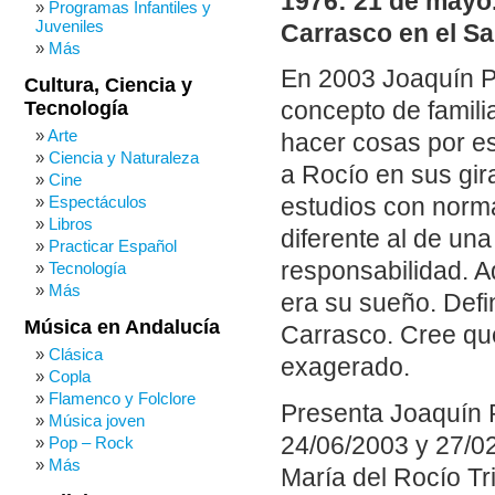
1976: 21 de mayo
Programas Infantiles y
Juveniles
Carrasco en el Sa
Más
En 2003 Joaquín Pe
Cultura, Ciencia y
Tecnología
concepto de familia
Arte
hacer cosas por es
Ciencia y Naturaleza
a Rocío en sus gir
Cine
Espectáculos
estudios con norm
Libros
diferente al de un
Practicar Español
responsabilidad. 
Tecnología
Más
era su sueño. Def
Música en Andalucía
Carrasco. Cree que
Clásica
exagerado.
Copla
Flamenco y Folclore
Presenta Joaquín 
Música joven
24/06/2003 y 27/02
Pop – Rock
Más
María del Rocío T