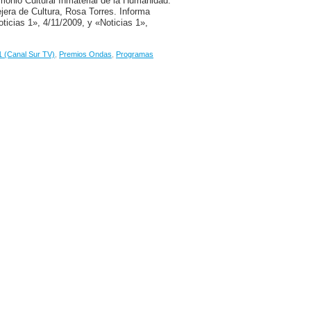
nio Cultural Inmaterial de la Humanidad.
jera de Cultura, Rosa Torres. Informa
ticias 1», 4/11/2009, y «Noticias 1»,
1 (Canal Sur TV)
,
Premios Ondas
,
Programas