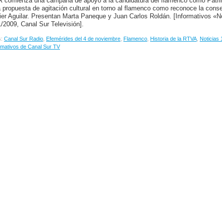
 comienza una campaña de apoyo a la candidatura del flamenco como Patrimo
 propuesta de agitación cultural en torno al flamenco como reconoce la conse
ier Aguilar. Presentan Marta Paneque y Juan Carlos Roldán. [Informativos «No
1/2009, Canal Sur Televisión].
s:
Canal Sur Radio
,
Efemérides del 4 de noviembre
,
Flamenco
,
Historia de la RTVA
,
Noticias 
rmativos de Canal Sur TV