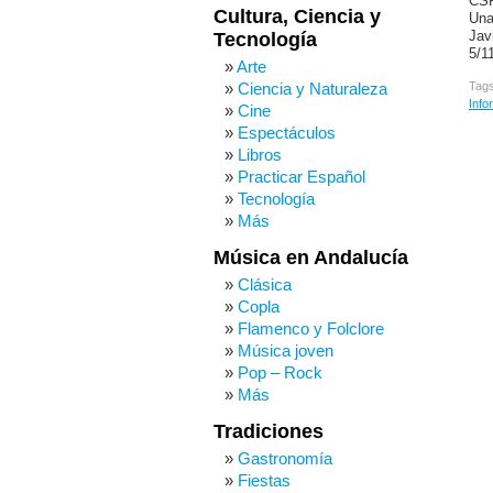
CSR
Cultura, Ciencia y
Una
Tecnología
Jav
5/1
Arte
Tag
Ciencia y Naturaleza
Info
Cine
Espectáculos
Libros
Practicar Español
Tecnología
Más
Música en Andalucía
Clásica
Copla
Flamenco y Folclore
Música joven
Pop – Rock
Más
Tradiciones
Gastronomía
Fiestas