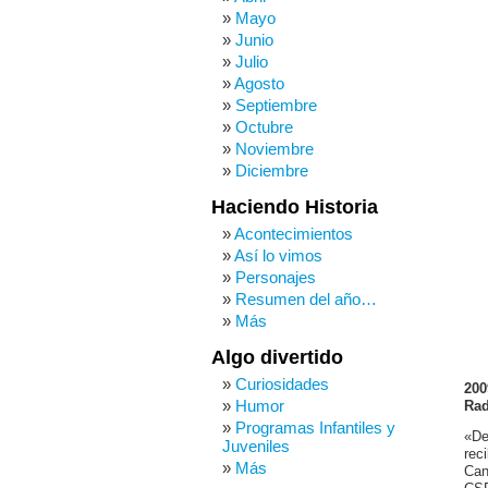
Mayo
Junio
Julio
Agosto
Septiembre
Octubre
Noviembre
Diciembre
Haciendo Historia
Acontecimientos
Así lo vimos
Personajes
Resumen del año…
Más
Algo divertido
Curiosidades
200
Humor
Rad
Programas Infantiles y
«De
Juveniles
rec
Más
Can