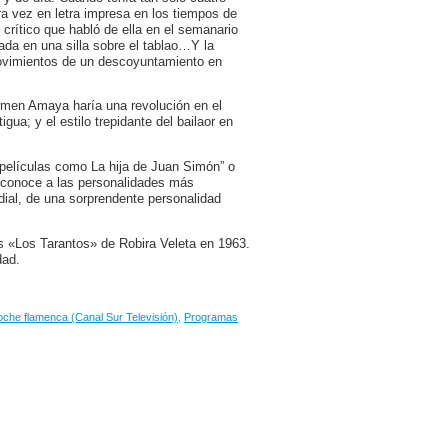
a vez en letra impresa en los tiempos de
crítico que habló de ella en el semanario
da en una silla sobre el tablao…Y la
 Movimientos de un descoyuntamiento en
rmen Amaya haría una revolución en el
igua; y el estilo trepidante del bailaor en
películas como La hija de Juan Simón” o
 conoce a las personalidades más
dial, de una sorprendente personalidad
es «Los Tarantos» de Robira Veleta en 1963.
dad.
oche flamenca (Canal Sur Televisión)
,
Programas