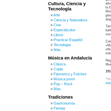
Cultura, Ciencia y
año
la 
Tecnología
Mir
Arte
git
áng
Ciencia y Naturaleza
Cine
Tam
Espectáculos
bai
sus
Libros
Practicar Español
Car
Tecnología
«Ma
inf
Más
sob
Música en Andalucía
Reg
Clásica
Mue
Copla
191
Flamenco y Folclore
Música joven
Tag
musi
Pop – Rock
Más
Tradiciones
Gastronomía
Fiestas