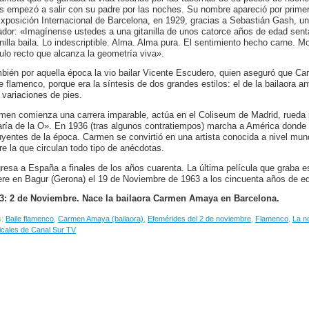
s empezó a salir con su padre por las noches. Su nombre apareció por primer
Exposición Internacional de Barcelona, en 1929, gracias a Sebastián Gash, un 
ador: «Imagínense ustedes a una gitanilla de unos catorce años de edad senta
anilla baila. Lo indescriptible. Alma. Alma pura. El sentimiento hecho carne.
ulo recto que alcanza la geometría viva».
bién por aquella época la vio bailar Vicente Escudero, quien aseguró que Ca
le flamenco, porque era la síntesis de dos grandes estilos: el de la bailaora ant
 variaciones de pies.
men comienza una carrera imparable, actúa en el Coliseum de Madrid, rueda 
ría de la O». En 1936 (tras algunos contratiempos) marcha a América donde
luyentes de la época. Carmen se convirtió en una artista conocida a nivel mun
re la que circulan todo tipo de anécdotas.
resa a España a finales de los años cuarenta. La última película que graba 
re en Bagur (Gerona) el 19 de Noviembre de 1963 a los cincuenta años de e
3: 2 de Noviembre. Nace la bailaora Carmen Amaya en Barcelona.
s:
Baile flamenco
,
Carmen Amaya (bailaora)
,
Efemérides del 2 de noviembre
,
Flamenco
,
La n
cales de Canal Sur TV