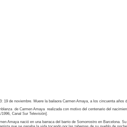
3: 19 de noviembre. Muere la bailaora Carmen Amaya, a los cincuenta años 
blanza de Carmen Amaya realizada con motivo del centenario del nacimien
1/1996, Canal Sur Televisión].
men Amaya nació en una barraca del barrio de Somorrostro en Barcelona. Su
tarrista que se ganaba la vida tocando por las tabernas de su pueblo de noche