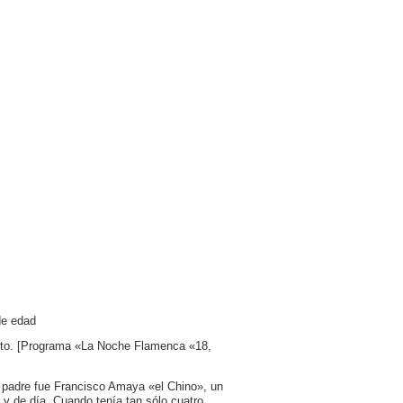
de edad
to. [Programa «La Noche Flamenca «18,
 padre fue Francisco Amaya «el Chino», un
 y de día. Cuando tenía tan sólo cuatro