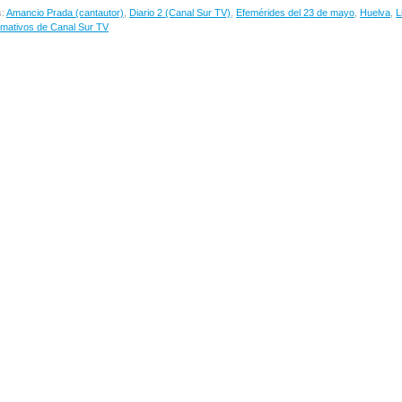
s:
Amancio Prada (cantautor)
,
Diario 2 (Canal Sur TV)
,
Efemérides del 23 de mayo
,
Huelva
,
L
rmativos de Canal Sur TV