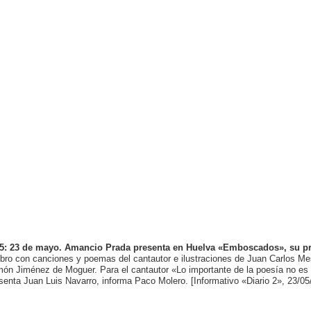
5: 23 de mayo. Amancio Prada presenta en Huelva «Emboscados», su pr
libro con canciones y poemas del cantautor e ilustraciones de Juan Carlos Me
ón Jiménez de Moguer. Para el cantautor «Lo importante de la poesía no es l
senta Juan Luis Navarro, informa Paco Molero. [Informativo «Diario 2», 23/05