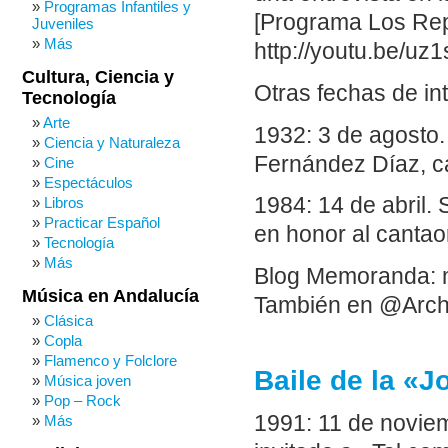
Programas Infantiles y
[Programa Los Repo
Juveniles
Más
http://youtu.be/uz
Cultura, Ciencia y
Otras fechas de in
Tecnología
Arte
1932: 3 de agosto
Ciencia y Naturaleza
Fernández Díaz, c
Cine
Espectáculos
1984: 14 de abril.
Libros
Practicar Español
en honor al cantao
Tecnología
Más
Blog Memoranda: 
Música en Andalucía
También en @Arch
Clásica
Copla
Flamenco y Folclore
Baile de la «J
Música joven
Pop – Rock
1991: 11 de noviem
Más