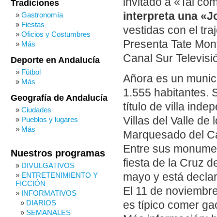
invitado a «Tal c
Tradiciones
interpreta una «J
Gastronomía
Fiestas
vestidas con el traj
Oficios y Costumbres
Presenta Tate Mon
Más
Canal Sur Televisi
Deporte en Andalucía
Fútbol
Añora es un munici
Más
1.555 habitantes. S
Geografía de Andalucía
título de villa ind
Ciudades
Villas del Valle de
Pueblos y lugares
Más
Marquesado del Ca
Entre sus monument
Nuestros programas
fiesta de la Cruz 
DIVULGATIVOS
mayo y está declar
ENTRETENIMIENTO Y
FICCIÓN
El 11 de noviembre 
INFORMATIVOS
DIARIOS
es típico comer ga
SEMANALES