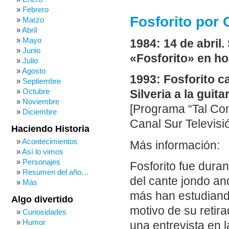
Febrero
Fosforito por 
Marzo
Abril
Mayo
1984: 14 de abril
Junio
«Fosforito» en ho
Julio
Agosto
1993: Fosforito 
Septiembre
Octubre
Silveria a la guita
Noviembre
[Programa “Tal Co
Diciembre
Canal Sur Televisi
Haciendo Historia
Acontecimientos
Más información:
Así lo vimos
Personajes
Fosforito fue dura
Resumen del año…
del cante jondo an
Más
más han estudiando
Algo divertido
motivo de su retir
Curiosidades
Humor
una entrevista en 