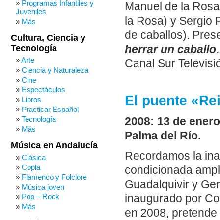
Programas Infantiles y
Manuel de la Rosa 
Juveniles
la Rosa) y Sergio P
Más
de caballos). Pre
Cultura, Ciencia y
herrar un caballo
Tecnología
Arte
Canal Sur Televisi
Ciencia y Naturaleza
Cine
Espectáculos
El puente «Re
Libros
Practicar Español
Tecnología
2008: 13 de enero
Más
Palma del Río.
Música en Andalucía
Recordamos la inau
Clásica
Copla
condicionada ampli
Flamenco y Folclore
Guadalquivir y Geni
Música joven
Pop – Rock
inaugurado por Co
Más
en 2008, pretende 