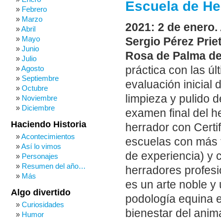
Escuela de He
Febrero
Marzo
2021: 2 de enero.
Abril
Mayo
Sergio Pérez Prie
Junio
Rosa de Palma de
Julio
práctica con las ú
Agosto
Septiembre
evaluación inicial 
Octubre
limpieza y pulido 
Noviembre
Diciembre
examen final del h
Haciendo Historia
herrador con Certi
Acontecimientos
escuelas con más t
Así lo vimos
de experiencia) y 
Personajes
Resumen del año…
herradores profesi
Más
es un arte noble y 
Algo divertido
podología equina e
Curiosidades
bienestar del anim
Humor