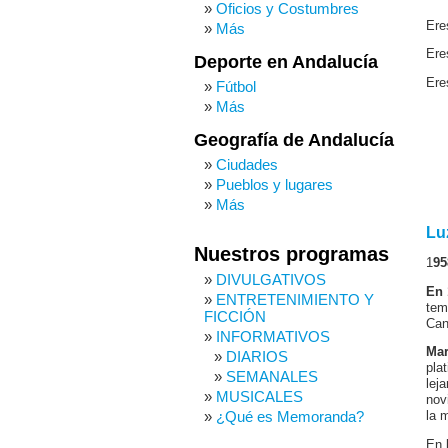
Oficios y Costumbres
Ere
Más
Ere
Deporte en Andalucía
Ere
Fútbol
Más
Geografía de Andalucía
Ciudades
Pueblos y lugares
Más
Lu
Nuestros programas
1
95
DIVULGATIVOS
En 
ENTRETENIMIENTO Y
tem
FICCIÓN
Can
INFORMATIVOS
Mar
DIARIOS
pla
SEMANALES
lej
MUSICALES
nov
¿Qué es Memoranda?
la 
En 