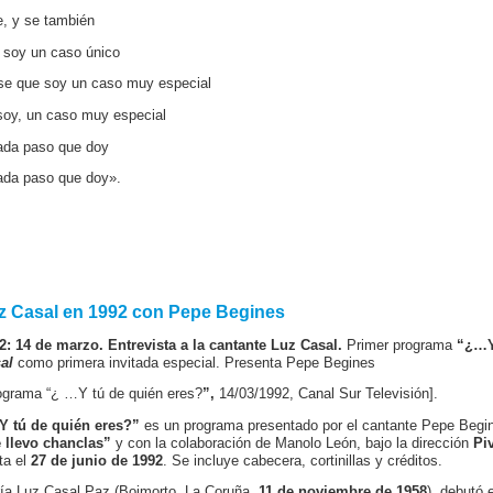
e, y se también
 soy un caso único
se que soy un caso muy especial
soy, un caso muy especial
ada paso que doy
ada paso que doy».
z Casal en 1992 con Pepe Begines
2: 14 de marzo. Entrevista a la cantante Luz Casal.
Primer programa
“¿…Y 
al
como primera invitada especial. Presenta Pepe Begines
ograma “¿ …Y tú de quién eres?
”,
14/03/1992, Canal Sur Televisión].
 tú de quién eres?”
es un programa presentado por el cantante Pepe Beg
 llevo chanclas”
y con la colaboración de Manolo León, bajo la dirección
Pi
ta el
27 de junio de 1992
. Se incluye cabecera, cortinillas y créditos.
ía Luz Casal Paz (Boimorto, La Coruña,
11 de noviembre de 1958
), debutó 