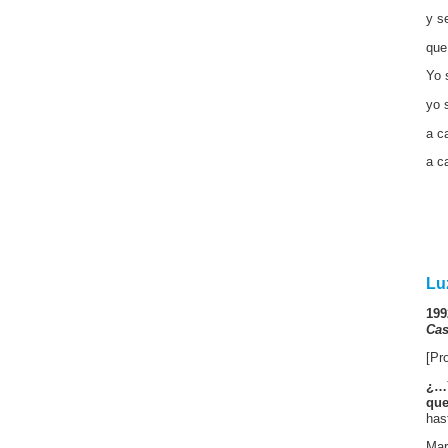
y s
que
Yo 
yo 
a c
a c
Lu
199
Cas
[Pr
¿…Y
que
has
Mar