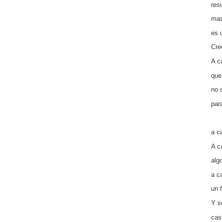
res
mas
es 
Cre
A c
que
no 
par
a c
A c
alg
a c
un 
Y s
cas