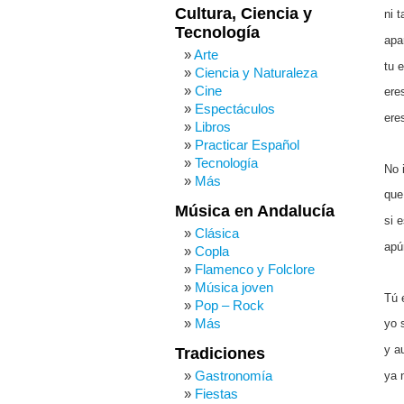
Cultura, Ciencia y
ni 
Tecnología
apa
Arte
tu e
Ciencia y Naturaleza
Cine
ere
Espectáculos
eres
Libros
Practicar Español
Tecnología
No 
Más
que
Música en Andalucía
si 
Clásica
apú
Copla
Flamenco y Folclore
Música joven
Tú e
Pop – Rock
Más
yo 
y a
Tradiciones
Gastronomía
ya 
Fiestas