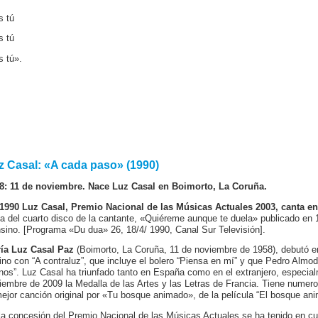
s tú
s tú
s tú».
z Casal: «A cada paso» (1990)
8: 11 de noviembre. Nace Luz Casal en Boimorto, La Coruña.
1990 Luz Casal, Premio Nacional de las Músicas Actuales 2003, canta en
a del cuarto disco de la cantante, «Quiéreme aunque te duela» publicado en
sino. [Programa «Du dua» 26, 18/4/ 1990, Canal Sur Televisión].
ía Luz Casal Paz
(Boimorto, La Coruña, 11 de noviembre de 1958), debutó e
tino con “A contraluz”, que incluye el bolero “Piensa en mí” y que Pedro Almod
anos”. Luz Casal ha triunfado tanto en España como en el extranjero, especi
iembre de 2009 la Medalla de las Artes y las Letras de Francia. Tiene numer
mejor canción original por «Tu bosque animado», de la película “El bosque an
la concesión del Premio Nacional de las Músicas Actuales se ha tenido en cu