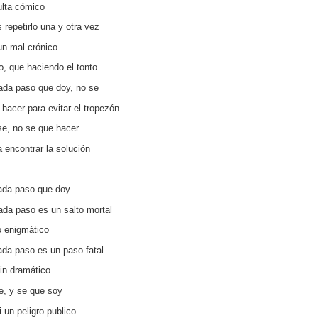
ulta cómico
 repetirlo una y otra vez
un mal crónico.
o, que haciendo el tonto…
ada paso que doy, no se
 hacer para evitar el tropezón.
se, no se que hacer
a encontrar la solución
ada paso que doy.
ada paso es un salto mortal
o enigmático
ada paso es un paso fatal
fin dramático.
e, y se que soy
i un peligro publico