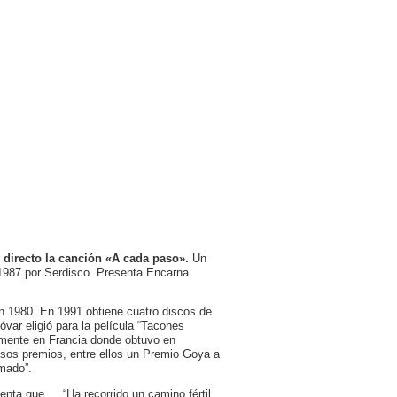
 directo la canción «A cada paso».
Un
 1987 por Serdisco. Presenta Encarna
n 1980. En 1991 obtiene cuatro discos de
óvar eligió para la película “Tacones
almente en Francia donde obtuvo en
osos premios, entre ellos un Premio Goya a
imado”.
enta que … “Ha recorrido un camino fértil