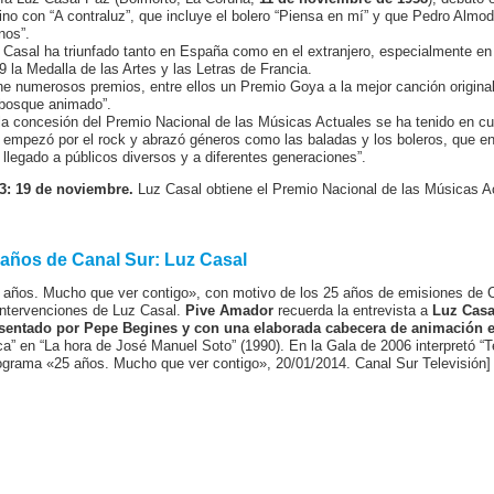
tino con “A contraluz”, que incluye el bolero “Piensa en mí” y que Pedro Almod
nos”.
 Casal ha triunfado tanto en España como en el extranjero, especialmente e
9 la Medalla de las Artes y las Letras de Francia.
ne numerosos premios, entre ellos un Premio Goya a la mejor canción origina
 bosque animado”.
la concesión del Premio Nacional de las Músicas Actuales se ha tenido en cu
 empezó por el rock y abrazó géneros como las baladas y los boleros, que en
 llegado a públicos diversos y a diferentes generaciones”.
3: 19 de noviembre.
Luz Casal obtiene el Premio Nacional de las Músicas A
 años de Canal Sur: Luz Casal
 años. Mucho que ver contigo», con motivo de los 25 años de emisiones de C
intervenciones de Luz Casal.
Pive Amador
recuerda la entrevista a
Luz Casa
sentado por Pepe Begines y con una elaborada cabecera de animación en
ca” en “La hora de José Manuel Soto” (1990). En la Gala de 2006 interpretó “T
ograma «25 años. Mucho que ver contigo», 20/01/2014. Canal Sur Televisión]