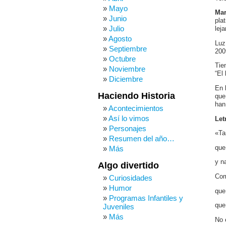
Mayo
Mar
Junio
pla
Julio
leja
Agosto
Luz
Septiembre
200
Octubre
Tie
Noviembre
“El
Diciembre
En 
Haciendo Historia
que
han
Acontecimientos
Así lo vimos
Let
Personajes
«Ta
Resumen del año…
que
Más
y n
Algo divertido
Com
Curiosidades
Humor
que
Programas Infantiles y
que
Juveniles
Más
No 