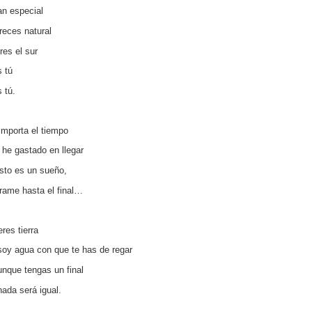
tan especial
reces natural
res el sur
s tú
 tú.
importa el tiempo
 he gastado en llegar
esto es un sueño,
rame hasta el final…
res tierra
soy agua con que te has de regar
unque tengas un final
nada será igual.