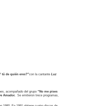
tú de quién eres?”
con la cantante
Luz
ines, acompañado del grupo
“No me pises
ve Amador.
Se emitieron trece programas,
en 1980. En 1991 obtiene cuatro discos de