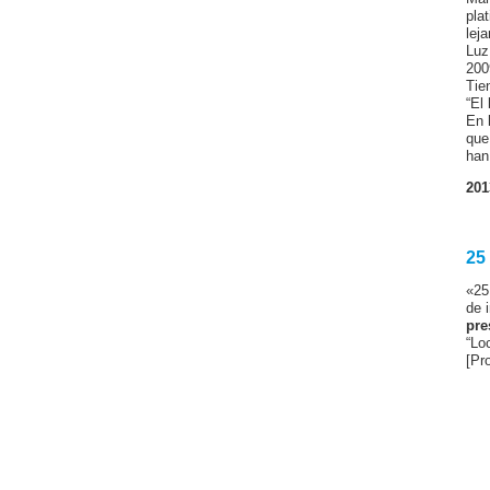
pla
leja
Luz
200
Tie
“El
En 
que
han
201
25
«25
de 
pre
“Lo
[Pr