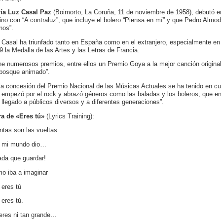
ía Luz Casal Paz
(Boimorto, La Coruña, 11 de noviembre de 1958), debutó e
tino con “A contraluz”, que incluye el bolero “Piensa en mí” y que Pedro Almod
nos”.
 Casal ha triunfado tanto en España como en el extranjero, especialmente e
9 la Medalla de las Artes y las Letras de Francia.
ne numerosos premios, entre ellos un Premio Goya a la mejor canción origina
 bosque animado”.
la concesión del Premio Nacional de las Músicas Actuales se ha tenido en cu
 empezó por el rock y abrazó géneros como las baladas y los boleros, que en
 llegado a públicos diversos y a diferentes generaciones”.
ra de «Eres tú»
(Lyrics Training):
ntas son las vueltas
 mi mundo dio…
ada que guardar!
o iba a imaginar
 eres tú
 eres tú.
eres ni tan grande…