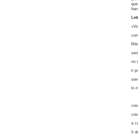
que
han
Let
«Vo
com
Más
será
no 
ir 
sie
lo 
cre
cre
a c
Ir 