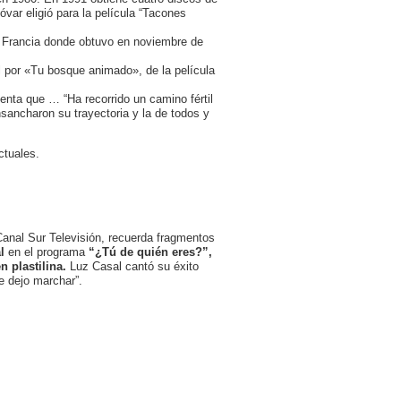
óvar eligió para la película “Tacones
n Francia donde obtuvo en noviembre de
l por «Tu bosque animado», de la película
enta que … “Ha recorrido un camino fértil
sancharon su trayectoria y la de todos y
ctuales.
anal Sur Televisión, recuerda fragmentos
l
en el programa
“¿Tú de quién eres?”,
 plastilina.
Luz Casal cantó su éxito
e dejo marchar”.