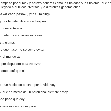
 empezó por el rock y abrazó géneros como las baladas y los boleros, que en
 llegado a públicos diversos y a diferentes generaciones”.
ra «A cada paso»
(Lyrics Training):
y por la vida hilvanando traspiés
o una entupida.
 cada día yo pienso esta vez
 la última.
se que hacer no se como evitar
por el mundo así
mpre dispuesta para tropezar
mismo aquí que allí.
o, que haciendo el tonto por la vida voy
o, que en medio de un berenjenal siempre estoy
ada paso que doy.
de narices contra una pared