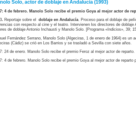
nolo Solo, actor de doblaje en Andalucía (1993)
7: 4 de febrero. Manolo Solo recibe el premio Goya al mejor actor de repa
3
.
Reportaje sobre el
doblaje en Andalucía
. Proceso para el doblaje de pelí
erencias con respecto al cine y el teatro. Intervienen los directores de doblaj
ores de doblaje Antonio Inchausti y Manolo Solo. [Programa «Indicios», 39; 1
uel Fernández Serrano, Manolo Solo (Algeciras, 1 de enero de 1964) es un a
eciras (Cádiz) se crió en Los Barrios y se trasladó a Sevilla con siete años.
7: 24 de enero. Manolo Solo recibe el premio Feroz al mejor actor de reparto.
7: 4 de febrero. Manolo Solo recibe el premio Goya al mejor actor de reparto por