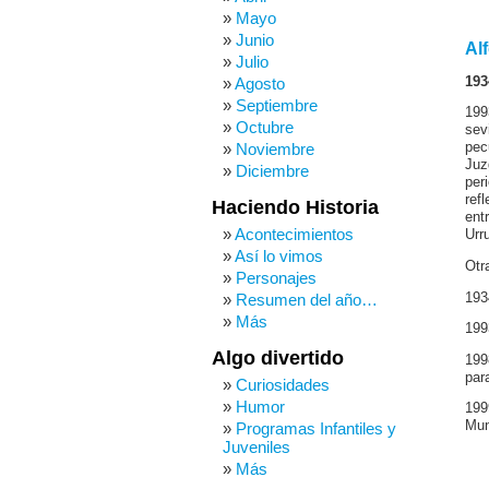
Mayo
Junio
Al
Julio
193
Agosto
Septiembre
199
Octubre
sev
Noviembre
pec
Juz
Diciembre
per
ref
Haciendo Historia
ent
Acontecimientos
Urr
Así lo vimos
Otr
Personajes
193
Resumen del año…
Más
199
Algo divertido
199
par
Curiosidades
Humor
199
Mun
Programas Infantiles y
Juveniles
Más