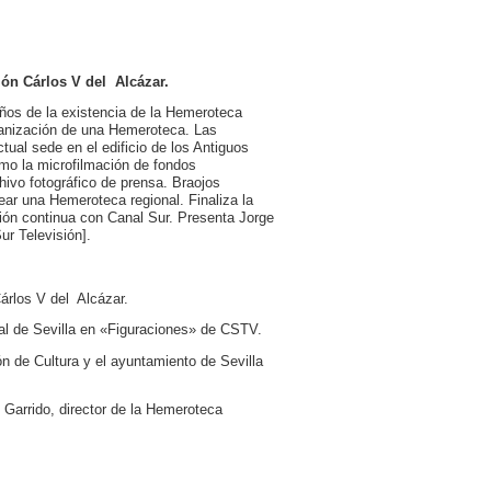
lón Cárlos V del Alcázar.
años de la existencia de la Hemeroteca
rganización de una Hemeroteca. Las
tual sede en el edificio de los Antiguos
omo la microfilmación de fondos
hivo fotográfico de prensa. Braojos
ear una Hemeroteca regional. Finaliza la
ción continua con Canal Sur. Presenta Jorge
ur Televisión].
árlos V del Alcázar.
pal de Sevilla en «Figuraciones» de CSTV.
n de Cultura y el ayuntamiento de Sevilla
 Garrido, director de la Hemeroteca