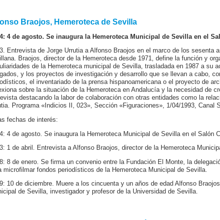
fonso Braojos, Hemeroteca de Sevilla
4: 4 de agosto. Se inaugura la Hemeroteca Municipal de Sevilla en el Sa
3. Entrevista de Jorge Urrutia a Alfonso Braojos en el marco de los sesenta 
illana. Braojos, director de la Hemeroteca desde 1971, define la función y o
uliaridades de la Hemeroteca municipal de Sevilla, trasladada en 1987 a su ac
gados, y los proyectos de investigación y desarrollo que se llevan a cabo, c
iodísticos, el inventariado de la prensa hispanoamericana o el proyecto de arc
lexiona sobre la situación de la Hemeroteca en Andalucía y la necesidad de cr
revista destacando la labor de colaboración con otras entidades como la rela
utia. Programa «Indicios II, 023», Sección «Figuraciones», 1/04/1993, Canal S
as fechas de interés:
4: 4 de agosto. Se inaugura la Hemeroteca Municipal de Sevilla en el Salón C
3: 1 de abril. Entrevista a Alfonso Braojos, director de la Hemeroteca Munici
8: 8 de enero. Se firma un convenio entre la Fundación El Monte, la delegació
a microfilmar fondos periodísticos de la Hemeroteca Municipal de Sevilla.
9: 10 de diciembre. Muere a los cincuenta y un años de edad Alfonso Braojos
icipal de Sevilla, investigador y profesor de la Universidad de Sevilla.