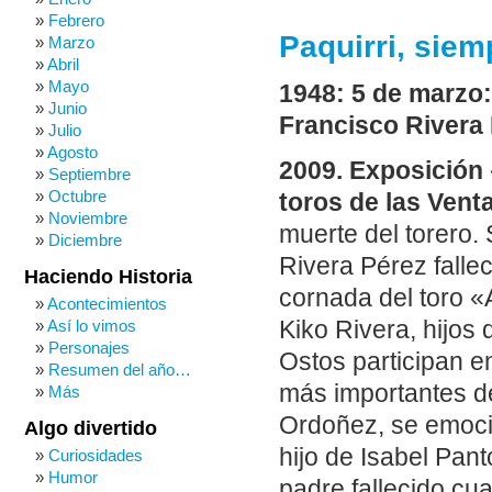
Febrero
Paquirri, siem
Marzo
Abril
Mayo
1948: 5 de marzo:
Junio
Francisco Rivera 
Julio
Agosto
2009. Exposición 
Septiembre
Octubre
toros de las Vent
Noviembre
muerte del torero.
Diciembre
Rivera Pérez fallec
Haciendo Historia
cornada del toro 
Acontecimientos
Así lo vimos
Kiko Rivera, hijos
Personajes
Ostos participan e
Resumen del año…
más importantes de
Más
Ordoñez, se emocio
Algo divertido
hijo de Isabel Pan
Curiosidades
Humor
padre fallecido cu