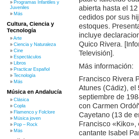
Programas Infantiles y
abierta hasta el 12
Juveniles
Más
cedidos por sus hi
Cultura, Ciencia y
estoques. Presenta
Tecnología
incluye declaracio
Arte
Quico Rivera. [Inf
Ciencia y Naturaleza
Cine
Televisión].
Espectáculos
Libros
Más información:
Practicar Español
Tecnología
Francisco Rivera P
Más
Atunes (Cádiz), el
Música en Andalucía
septiembre de 198
Clásica
con Carmen Ordóñe
Copla
Flamenco y Folclore
Cayetano (13 de en
Música joven
Francisco «Kiko», 
Pop – Rock
Más
cantante Isabel Pa