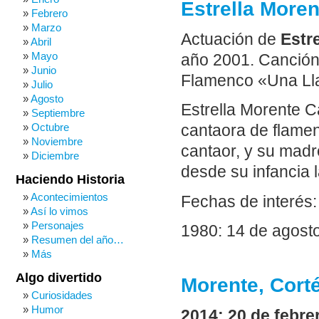
Estrella Moren
Febrero
Marzo
Actuación de
Estr
Abril
Mayo
año 2001. Canción
Junio
Flamenco «Una Llam
Julio
Agosto
Estrella Morente C
Septiembre
Octubre
cantaora de flame
Noviembre
cantaor, y su madre
Diciembre
desde su infancia 
Haciendo Historia
Acontecimientos
Fechas de interés:
Así lo vimos
Personajes
1980: 14 de agosto
Resumen del año…
Más
Algo divertido
Morente, Corté
Curiosidades
Humor
2014: 20 de febre