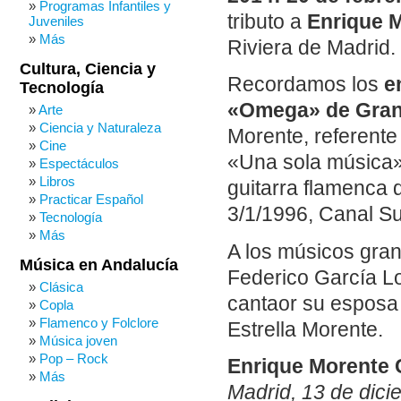
Programas Infantiles y
tributo a
Enrique 
Juveniles
Más
Riviera de Madrid.
Cultura, Ciencia y
Recordamos los
e
Tecnología
«Omega» de Gran
Arte
Ciencia y Naturaleza
Morente, referente
Cine
«Una sola música» 
Espectáculos
Libros
guitarra flamenca
Practicar Español
3/1/1996, Canal Sur
Tecnología
Más
A los músicos gra
Música en Andalucía
Federico García L
Clásica
cantaor su esposa 
Copla
Flamenco y Folclore
Estrella Morente.
Música joven
Pop – Rock
Enrique Morente 
Más
Madrid, 13 de dic