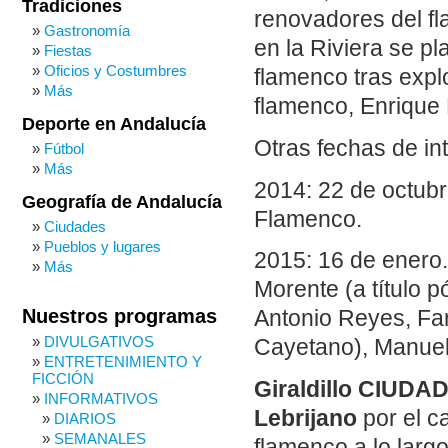
Tradiciones
renovadores del f
Gastronomía
en la Riviera se p
Fiestas
Oficios y Costumbres
flamenco tras expl
Más
flamenco, Enrique
Deporte en Andalucía
Otras fechas de in
Fútbol
Más
2014: 22 de octubre
Geografía de Andalucía
Flamenco.
Ciudades
Pueblos y lugares
2015: 16 de enero.
Más
Morente (a título p
Nuestros programas
Antonio Reyes, Far
DIVULGATIVOS
Cayetano), Manuel 
ENTRETENIMIENTO Y
FICCIÓN
Giraldillo CIUDA
INFORMATIVOS
Lebrijano
por el c
DIARIOS
SEMANALES
flamenco a lo largo