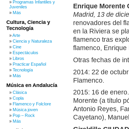
Programas Infantiles y
Enrique Morente 
Juveniles
Más
Madrid, 13 de dic
Cultura, Ciencia y
renovadores del f
Tecnología
en la Riviera se p
Arte
flamenco tras expl
Ciencia y Naturaleza
Cine
flamenco, Enrique
Espectáculos
Libros
Otras fechas de in
Practicar Español
Tecnología
2014: 22 de octubre
Más
Flamenco.
Música en Andalucía
2015: 16 de enero.
Clásica
Copla
Morente (a título p
Flamenco y Folclore
Antonio Reyes, Far
Música joven
Pop – Rock
Cayetano), Manuel 
Más