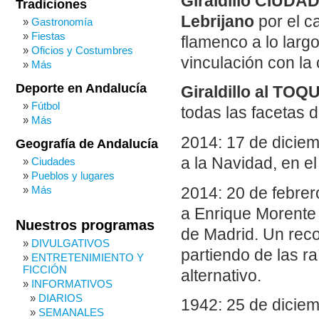
Giraldillo CIUDA
Tradiciones
Lebrijano
por el c
Gastronomía
Fiestas
flamenco a lo largo
Oficios y Costumbres
vinculación con la 
Más
Deporte en Andalucía
Giraldillo al TOQ
Fútbol
todas las facetas d
Más
2014: 17 de diciem
Geografía de Andalucía
a la Navidad, en e
Ciudades
Pueblos y lugares
Más
2014: 20 de febrero
a Enrique Morente
Nuestros programas
de Madrid. Un rec
DIVULGATIVOS
partiendo de las r
ENTRETENIMIENTO Y
FICCIÓN
alternativo.
INFORMATIVOS
DIARIOS
1942: 25 de dicie
SEMANALES