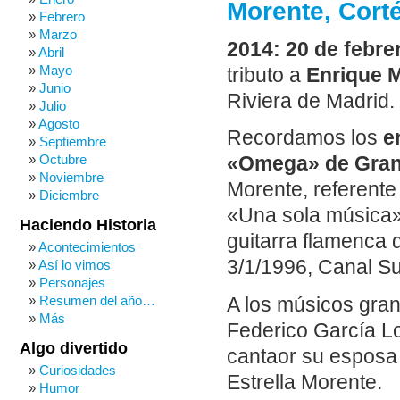
Morente, Corté
Febrero
Marzo
2014: 20 de febre
Abril
Mayo
tributo a
Enrique 
Junio
Riviera de Madrid.
Julio
Agosto
Recordamos los
e
Septiembre
Octubre
«Omega» de Gran
Noviembre
Morente, referente
Diciembre
«Una sola música» 
Haciendo Historia
guitarra flamenca
Acontecimientos
3/1/1996, Canal Sur
Así lo vimos
Personajes
Resumen del año…
A los músicos gra
Más
Federico García L
Algo divertido
cantaor su esposa 
Curiosidades
Estrella Morente.
Humor