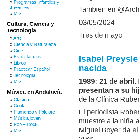
Programas Infantiles y
Juveniles
También en @Arch
Más
03/05/2024
Cultura, Ciencia y
Tecnología
Tres de mayo
Arte
Ciencia y Naturaleza
Cine
Isabel Preysle
Espectáculos
Libros
nacida
Practicar Español
Tecnología
1989: 21 de abril.
Más
presentan a su hi
Música en Andalucía
de la Clínica Rube
Clásica
Copla
El periodista Robe
Flamenco y Folclore
Música joven
muestre a la niña 
Pop – Rock
Miguel Boyer da el
Más