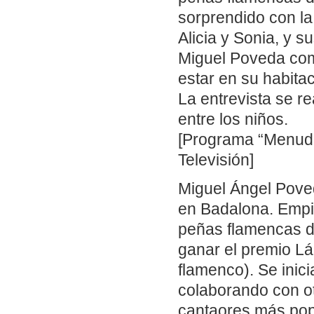
sorprendido con la
Alicia y Sonia, y s
Miguel Poveda com
estar en su habit
La entrevista se r
entre los niños.
[Programa “Menuda
Televisión]
Miguel Ángel Pove
en Badalona. Empie
peñas flamencas de
ganar el premio L
flamenco). Se inic
colaborando con ot
cantaores más pop