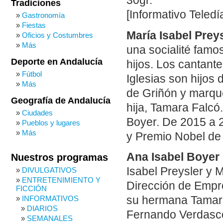
30gr.
Tradiciones
[Informativo Teledí
Gastronomía
Fiestas
María Isabel Preys
Oficios y Costumbres
Más
una socialité famo
Deporte en Andalucía
hijos. Los cantante
Fútbol
Iglesias son hijos 
Más
de Griñón y marqu
Geografía de Andalucía
hija, Tamara Falcó
Ciudades
Boyer. De 2015 a 2
Pueblos y lugares
Más
y Premio Nobel de L
Ana Isabel Boyer 
Nuestros programas
Isabel Preysler y 
DIVULGATIVOS
ENTRETENIMIENTO Y
Dirección de Empr
FICCIÓN
INFORMATIVOS
su hermana Tamara
DIARIOS
Fernando Verdasco,
SEMANALES