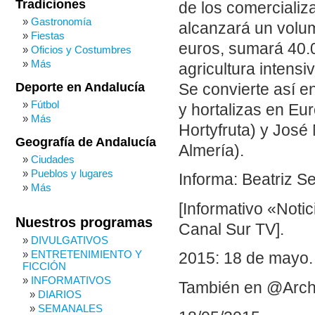
Tradiciones
de los comercializ
Gastronomía
alcanzará un volum
Fiestas
euros, sumará 40.0
Oficios y Costumbres
Más
agricultura intens
Deporte en Andalucía
Se convierte así e
Fútbol
y hortalizas en Eu
Más
Hortyfruta) y José
Geografía de Andalucía
Almería).
Ciudades
Pueblos y lugares
Informa: Beatriz S
Más
[Informativo «Noti
Nuestros programas
Canal Sur TV].
DIVULGATIVOS
ENTRETENIMIENTO Y
2015: 18 de mayo.
FICCIÓN
INFORMATIVOS
También en @Arch
DIARIOS
SEMANALES