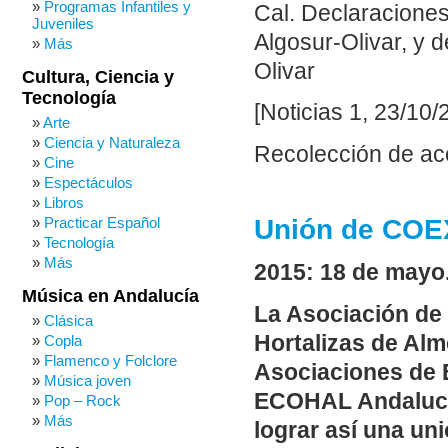
Programas Infantiles y
Cal. Declaraciones
Juveniles
Algosur-Olivar, y 
Más
Olivar
Cultura, Ciencia y
Tecnología
[Noticias 1, 23/10/
Arte
Ciencia y Naturaleza
Recolección de ace
Cine
Espectáculos
Libros
Practicar Español
Unión de CO
Tecnología
Más
2015: 18 de mayo
Música en Andalucía
La Asociación de
Clásica
Hortalizas de Al
Copla
Flamenco y Folclore
Asociaciones de 
Música joven
ECOHAL Andalucía
Pop – Rock
Más
lograr así una uni