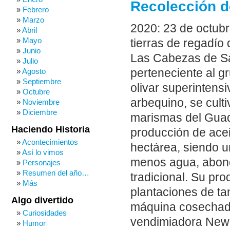
Recolección de
Febrero
Marzo
2020: 23 de octubr
Abril
Mayo
tierras de regadío
Junio
Las Cabezas de San
Julio
perteneciente al g
Agosto
Septiembre
olivar superintens
Octubre
arbequino, se culti
Noviembre
Diciembre
marismas del Guadal
Haciendo Historia
producción de acei
Acontecimientos
hectárea, siendo un
Así lo vimos
menos agua, abono 
Personajes
Resumen del año…
tradicional. Su pr
Más
plantaciones de ta
Algo divertido
máquina cosechado
Curiosidades
vendimiadora New 
Humor