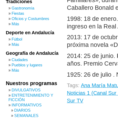
Familiares», duran
Tradiciones
Caballero Bonald e
Gastronomía
Fiestas
1998: 18 de enero.
Oficios y Costumbres
Más
ingreso en la Rea
Deporte en Andalucía
2013: 17 de octubr
Fútbol
próxima novela «D
Más
Geografía de Andalucía
2014: 25 de junio. 
Ciudades
años. Premio Cerv
Pueblos y lugares
Más
1925: 26 de julio .
Nuestros programas
Tags:
Ana María Matut
DIVULGATIVOS
Noticias 1 (Canal Sur
ENTRETENIMIENTO Y
FICCIÓN
Sur TV
INFORMATIVOS
DIARIOS
SEMANALES