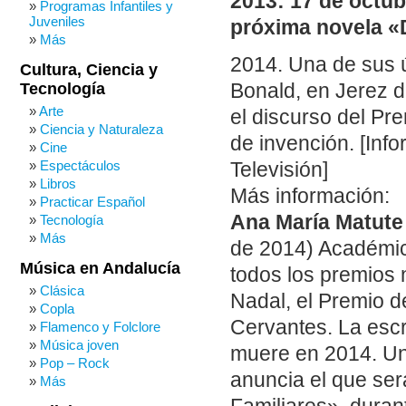
2013: 17 de octub
Programas Infantiles y
Juveniles
próxima novela «D
Más
2014. Una de sus ú
Cultura, Ciencia y
Tecnología
Bonald, en Jerez de
Arte
el discurso del Pr
Ciencia y Naturaleza
de invención. [Info
Cine
Espectáculos
Televisión]
Libros
Más información:
Practicar Español
Ana María Matute
Tecnología
Más
de 2014) Académic
Música en Andalucía
todos los premios n
Clásica
Nadal, el Premio de 
Copla
Cervantes. La escr
Flamenco y Folclore
Música joven
muere en 2014. Un
Pop – Rock
anuncia el que ser
Más