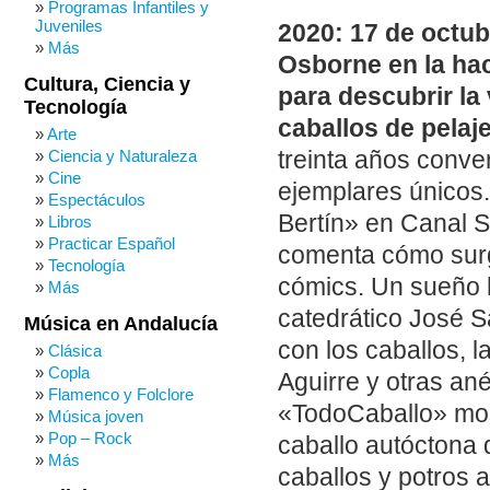
Programas Infantiles y
Juveniles
2020: 17 de octub
Más
Osborne en la hac
Cultura, Ciencia y
para descubrir la
Tecnología
caballos de pelaj
Arte
treinta años conve
Ciencia y Naturaleza
Cine
ejemplares únicos.
Espectáculos
Bertín» en Canal 
Libros
Practicar Español
comenta cómo surgi
Tecnología
cómics. Un sueño h
Más
catedrático José S
Música en Andalucía
con los caballos, 
Clásica
Copla
Aguirre y otras an
Flamenco y Folclore
«TodoCaballo» mos
Música joven
Pop – Rock
caballo autóctona 
Más
caballos y potros 