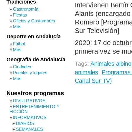
Tradiciones
Intervienen Bertín
Gastronomía
Alanís (encargado
Fiestas
Oficios y Costumbres
Romero [Programa 
Más
Sur Televisión]
Deporte en Andalucía
2020: 17 de octubr
Fútbol
Más
primera vez se mue
Geografía de Andalucía
Tags:
Animales albino
Ciudades
animales
,
Programas 
Pueblos y lugares
Más
Canal Sur TV)
Nuestros programas
DIVULGATIVOS
ENTRETENIMIENTO Y
FICCIÓN
INFORMATIVOS
DIARIOS
SEMANALES