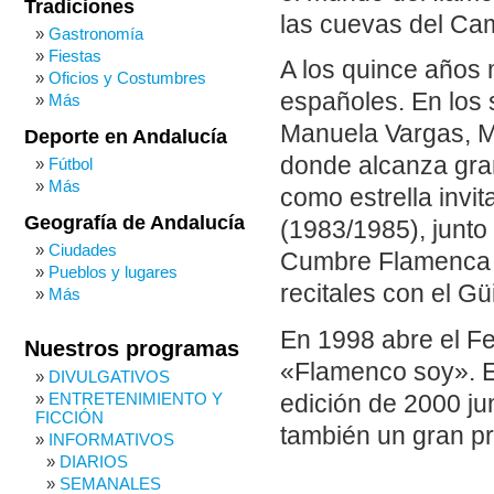
Tradiciones
las cuevas del Ca
Gastronomía
Fiestas
A los quince años 
Oficios y Costumbres
españoles. En los 
Más
Manuela Vargas, Ma
Deporte en Andalucía
donde alcanza gran
Fútbol
Más
como estrella invi
Geografía de Andalucía
(1983/1985), junto
Ciudades
Cumbre Flamenca y
Pueblos y lugares
recitales con el Güi
Más
En 1998 abre el Fe
Nuestros programas
«Flamenco soy». En
DIVULGATIVOS
ENTRETENIMIENTO Y
edición de 2000 ju
FICCIÓN
también un gran pr
INFORMATIVOS
DIARIOS
SEMANALES