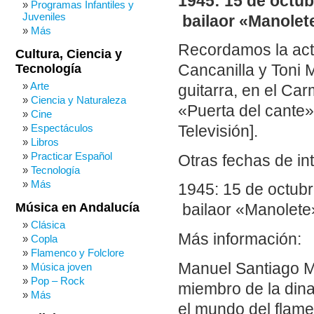
1945: 15 de octu
Programas Infantiles y
Juveniles
bailaor «Manolet
Más
Recordamos la actu
Cultura, Ciencia y
Tecnología
Cancanilla y Toni 
Arte
guitarra, en el C
Ciencia y Naturaleza
«Puerta del cante»
Cine
Espectáculos
Televisión].
Libros
Practicar Español
Otras fechas de in
Tecnología
Más
1945: 15 de octub
Música en Andalucía
bailaor «Manolete
Clásica
Más información:
Copla
Flamenco y Folclore
Manuel Santiago M
Música joven
Pop – Rock
miembro de la din
Más
el mundo del flame