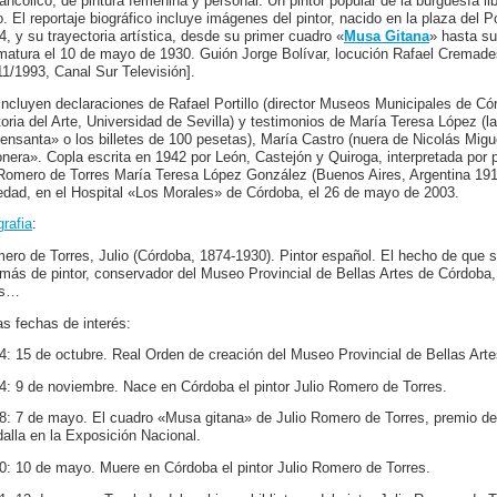
ancólico, de pintura femenina y personal. Un pintor popular de la burguesía li
o. El reportaje biográfico incluye imágenes del pintor, nacido en la plaza del
4, y su trayectoria artística, desde su primer cuadro «
Musa Gitana
» hasta su
matura el 10 de mayo de 1930. Guión Jorge Bolívar, locución Rafael Cremade
11/1993, Canal Sur Televisión].
incluyen declaraciones de Rafael Portillo (director Museos Municipales de Cór
toria del Arte, Universidad de Sevilla) y testimonios de María Teresa López (l
ensanta» o los billetes de 100 pesetas), María Castro (nuera de Nicolás Migue
onera». Copla escrita en 1942 por León, Castejón y Quiroga, interpretada po
Romero de Torres María Teresa López González (Buenos Aires, Argentina 191
edad, en el Hospital «Los Morales» de Córdoba, el 26 de mayo de 2003.
grafia
:
ero de Torres, Julio (Córdoba, 1874-1930). Pintor español. El hecho de que 
más de pintor, conservador del Museo Provincial de Bellas Artes de Córdoba, 
os…
as fechas de interés:
4: 15 de octubre. Real Orden de creación del Museo Provincial de Bellas Art
4: 9 de noviembre. Nace en Córdoba el pintor Julio Romero de Torres.
8: 7 de mayo. El cuadro «Musa gitana» de Julio Romero de Torres, premio de
alla en la Exposición Nacional.
0: 10 de mayo. Muere en Córdoba el pintor Julio Romero de Torres.