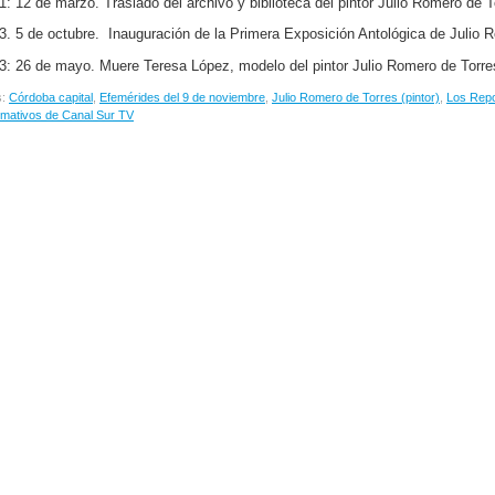
1: 12 de marzo. Traslado del archivo y biblioteca del pintor Julio Romero de 
3. 5 de octubre. Inauguración de la Primera Exposición Antológica de Julio 
3: 26 de mayo. Muere Teresa López, modelo del pintor Julio Romero de Torre
s:
Córdoba capital
,
Efemérides del 9 de noviembre
,
Julio Romero de Torres (pintor)
,
Los Repo
rmativos de Canal Sur TV