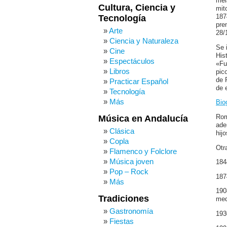
mel
Cultura, Ciencia y
mit
Tecnología
187
pre
Arte
28/
Ciencia y Naturaleza
Se 
Cine
His
Espectáculos
«Fu
Libros
pic
de 
Practicar Español
de 
Tecnología
Más
Bio
Rom
Música en Andalucía
ade
Clásica
hij
Copla
Otr
Flamenco y Folclore
Música joven
184
Pop – Rock
187
Más
190
Tradiciones
med
Gastronomía
193
Fiestas