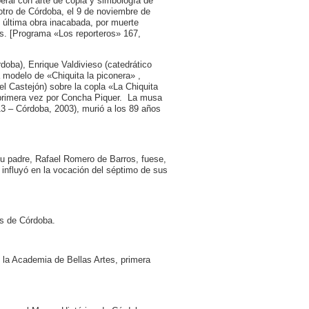
beral con arte de copla y simbología de
 Potro de Córdoba, el 9 de noviembre de
 última obra inacabada, por muerte
s. [Programa «Los reporteros» 167,
doba), Enrique Valdivieso (catedrático
a modelo de «Chiquita la piconera» ,
l Castejón) sobre la copla «La Chiquita
r primera vez por Concha Piquer. La musa
3 – Córdoba, 2003), murió a los 89 años
su padre, Rafael Romero de Barros, fuese,
influyó en la vocación del séptimo de sus
es de Córdoba.
 la Academia de Bellas Artes, primera