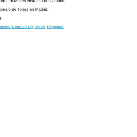
Torres al Museo Histórico de Córdoba.
Romero de Torres en Madrid.
s.
rteros (Canal Sur TV)
,
Pintura
,
Programas