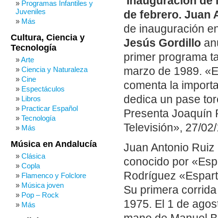
Inauguración de l
Programas Infantiles y
Juveniles
de febrero. Juan 
Más
de inauguración e
Cultura, Ciencia y
Jesús Gordillo
anu
Tecnología
primer programa ta
Arte
marzo de 1989. «Es
Ciencia y Naturaleza
Cine
comenta la importan
Espectáculos
dedica un pase tor
Libros
Practicar Español
Presenta Joaquín P
Tecnología
Televisión», 27/02/
Más
Música en Andalucía
Juan Antonio Ruiz 
Clásica
conocido por «Espar
Copla
Rodríguez «Espart
Flamenco y Folclore
Música joven
Su primera corrida
Pop – Rock
1975. El 1 de agos
Más