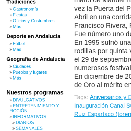
mano de Manuel Be
Tradiciones
vez la Puerta del 
Gastronomía
Fiestas
Abril en una corri
Oficios y Costumbres
Francisco Rivera, P
Más
Fue número uno del
Deporte en Andalucía
En 1995 sufrió una
Fútbol
Más
rodillas por quint
el 29 de septiembr
Geografía de Andalucía
Ciudades
numerosos festival
Pueblos y lugares
En diciembre de 20
Más
de Oro al mérito en
Nuestros programas
Tags:
Aniversarios y 
DIVULGATIVOS
Inauguración Canal S
ENTRETENIMIENTO Y
FICCIÓN
Ruiz Espartaco (torer
INFORMATIVOS
DIARIOS
SEMANALES