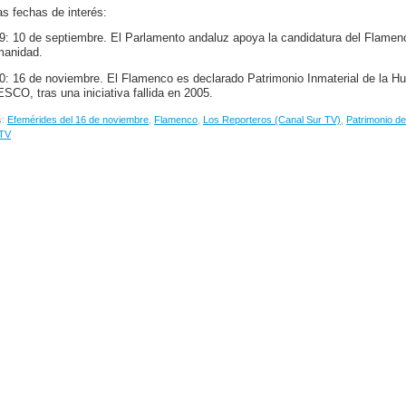
as fechas de interés:
9: 10 de septiembre. El Parlamento andaluz apoya la candidatura del Flamen
anidad.
0: 16 de noviembre. El Flamenco es declarado Patrimonio Inmaterial de la Hu
SCO, tras una iniciativa fallida en 2005.
s:
Efemérides del 16 de noviembre
,
Flamenco
,
Los Reporteros (Canal Sur TV)
,
Patrimonio d
 TV