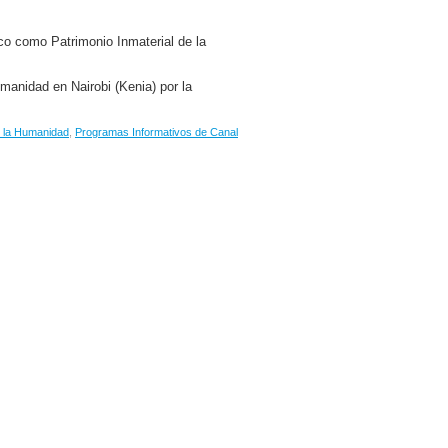
co como Patrimonio Inmaterial de la
manidad en Nairobi (Kenia) por la
e la Humanidad
,
Programas Informativos de Canal