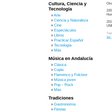
Cultura, Ciencia y
Otr
Tecnología
200
Hum
Arte
Ciencia y Naturaleza
201
Cine
UNE
Espectáculos
Tag
Libros
Sur
Practicar Español
Tecnología
Más
Música en Andalucía
Clásica
Copla
Flamenco y Folclore
Música joven
Pop – Rock
Más
Tradiciones
Gastronomía
Fiestas