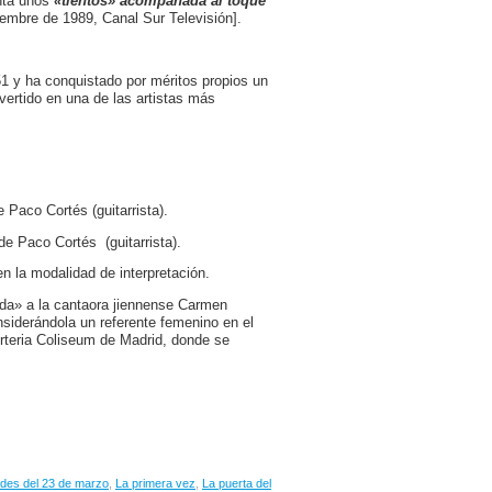
nta unos
«tientos» acompañada al toque
embre de 1989, Canal Sur Televisión].
1 y ha conquistado por méritos propios un
vertido en una de las artistas más
Paco Cortés (guitarrista).
e Paco Cortés (guitarrista).
n la modalidad de interpretación.
da» a la cantaora jiennense Carmen
nsiderándola un referente femenino en el
Arteria Coliseum de Madrid, donde se
des del 23 de marzo
,
La primera vez
,
La puerta del