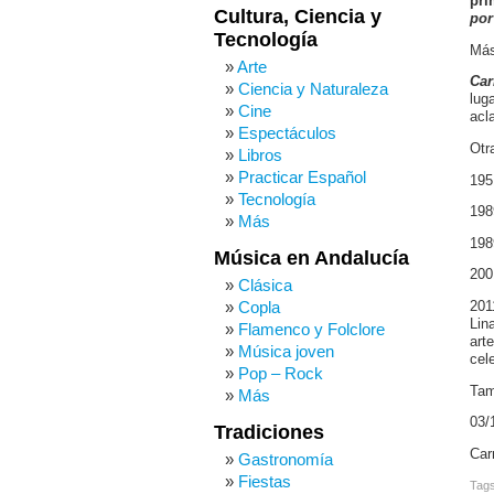
pri
Cultura, Ciencia y
por
Tecnología
Más
Arte
Car
Ciencia y Naturaleza
lug
Cine
acl
Espectáculos
Otr
Libros
Practicar Español
195
Tecnología
198
Más
198
Música en Andalucía
200
Clásica
Copla
201
Lin
Flamenco y Folclore
art
Música joven
cel
Pop – Rock
Tam
Más
03/
Tradiciones
Car
Gastronomía
Fiestas
Tag