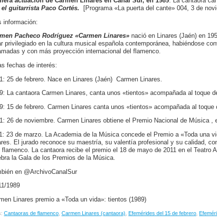
mera actuación de Carmen Linares en Canal Sur, en 1989
. La cantaora ca
 el guitarrista Paco Cortés.
[Programa «La puerta del cante» 004, 3 de novi
 información:
men Pacheco Rodríguez «Carmen Linares»
nació en Linares (Jaén) en 195
ar privilegiado en la cultura musical española contemporánea, habiéndose con
amadas y con más proyección internacional del flamenco.
as fechas de interés:
1: 25 de febrero. Nace en Linares (Jaén) Carmen Linares.
9: La cantaora Carmen Linares, canta unos «tientos» acompañada al toque de 
9: 15 de febrero. Carmen Linares canta unos «tientos» acompañada al toque d
1: 26 de noviembre. Carmen Linares obtiene el Premio Nacional de Música , e
1: 23 de marzo. La Academia de la Música concede el Premio a «Toda una vi
ares. El jurado reconoce su maestría, su valentía profesional y su calidad, co
e flamenco. La cantaora recibe el premio el 18 de mayo de 2011 en el Teatro 
ebra la Gala de los Premios de la Música.
bién en @ArchivoCanalSur
11/1989
men Linares premio a «Toda un vida»: tientos (1989)
s:
Cantaoras de flamenco
,
Carmen Linares (cantaora)
,
Efemérides del 15 de febrero
,
Efeméri