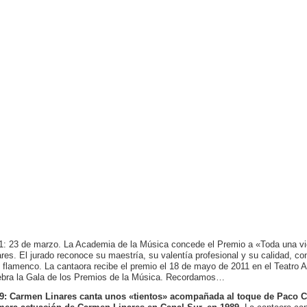
1: 23 de marzo. La Academia de la Música concede el Premio a «Toda una vi
ares. El jurado reconoce su maestría, su valentía profesional y su calidad, co
e flamenco. La cantaora recibe el premio el 18 de mayo de 2011 en el Teatro 
ebra la Gala de los Premios de la Música. Recordamos…
9: Carmen Linares canta unos «tientos» acompañada al toque de Paco Co