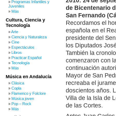
2010: 24 de septi
Programas Infantiles y
Juveniles
de Bicentenario d
Más
San Fernando (Cá
Cultura, Ciencia y
Recordamos el hom
Tecnología
española en el Rea
Arte
presidente del Sen
Ciencia y Naturaleza
Cine
los Diputados José
Espectáculos
También la cronolog
Libros
Practicar Español
comenzaron con la
Tecnología
continuación autorid
Más
Mayor de San Pedro
Música en Andalucía
recreaba el jurame
Clásica
Copla
doscientos años. 
Flamenco y Folclore
Villa de la Isla de 
Música joven
Pop – Rock
de las Cortes.
Más