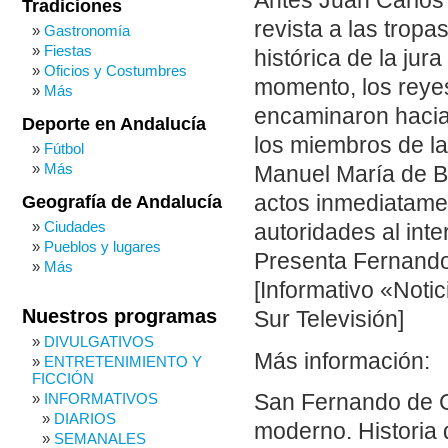
Antes Juan Carlos 
Tradiciones
revista a las tropa
Gastronomía
Fiestas
histórica de la jur
Oficios y Costumbres
momento, los reyes 
Más
encaminaron hacia 
Deporte en Andalucía
los miembros de la
Fútbol
Más
Manuel María de Be
actos inmediatamen
Geografía de Andalucía
Ciudades
autoridades al inter
Pueblos y lugares
Presenta Fernando
Más
[Informativo «Noti
Nuestros programas
Sur Televisión]
DIVULGATIVOS
Más información:
ENTRETENIMIENTO Y
FICCIÓN
INFORMATIVOS
San Fernando de C
DIARIOS
moderno. Historia 
SEMANALES