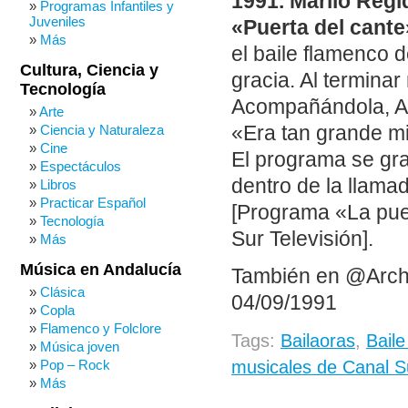
1991. Mariló Regi
Programas Infantiles y
Juveniles
«Puerta del cante
Más
el baile flamenco 
Cultura, Ciencia y
gracia. Al termina
Tecnología
Acompañándola, Ant
Arte
«Era tan grande m
Ciencia y Naturaleza
Cine
El programa se gra
Espectáculos
dentro de la llamad
Libros
Practicar Español
[Programa «La puer
Tecnología
Sur Televisión].
Más
Música en Andalucía
También en @Arch
Clásica
04/09/1991
Copla
Flamenco y Folclore
Tags:
Bailaoras
,
Bail
Música joven
musicales de Canal S
Pop – Rock
Más