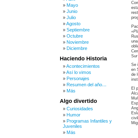
Com
Mayo
est
Junio
res
Julio
pro
Agosto
Pac
Septiembre
«Pl
Octubre
Rus
una
Noviembre
obl
Diciembre
Cer
Sur
Haciendo Historia
Se 
Acontecimientos
en 
Así lo vimos
de 
Personajes
ins
Resumen del año…
El 
Más
Alc
Muñ
Algo divertido
Esp
Ang
Curiosidades
Esl
Humor
civ
Programas Infantiles y
Mig
Juveniles
Más