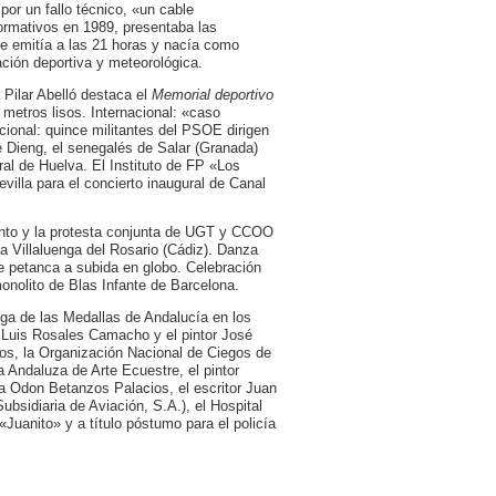
or un fallo técnico, «un cable
formativos en 1989, presentaba las
se emitía a las 21 horas y nacía como
ación deportiva y meteorológica.
 Pilar Abelló destaca el
Memorial deportivo
metros lisos. Internacional: «caso
cional: quince militantes del PSOE dirigen
e Dieng, el senegalés de Salar (Granada)
al de Huelva. El Instituto de FP «Los
villa para el concierto inaugural de Canal
nto y la protesta conjunta de UGT y CCOO
 a Villaluenga del Rosario (Cádiz). Danza
 petanca a subida en globo. Celebración
monolito de Blas Infante de Barcelona.
rega de las Medallas de Andalucía en los
 Luis Rosales Camacho y el pintor José
s, la Organización Nacional de Ciegos de
 Andaluza de Arte Ecuestre, el pintor
ta Odon Betanzos Palacios, el escritor Juan
ubsidiaria de Aviación, S.A.), el Hospital
Juanito» y a título póstumo para el policía