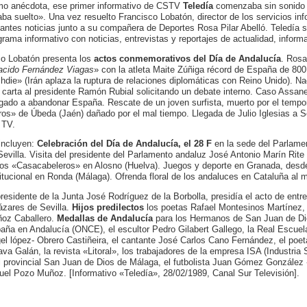
o anécdota, ese primer informativo de CSTV
Teledía
comenzaba sin sonido p
aba suelto». Una vez resuelto Francisco Lobatón, director de los servicios in
tantes noticias junto a su compañera de Deportes Rosa Pilar Abelló. Teledía 
grama informativo con noticias, entrevistas y reportajes de actualidad, inform
o Lobatón presenta los
actos conmemorativos del Día de Andalucía
. Rosa
acido Fernández Viagas
» con la atleta Maite Zúñiga récord de España de 800 
hdie» (Irán aplaza la ruptura de relaciones diplomáticas con Reino Unido). Na
 carta al presidente Ramón Rubial solicitando un debate interno. Caso Assan
igado a abandonar España. Rescate de un joven surfista, muerto por el tempor
ros» de Úbeda (Jaén) dañado por el mal tiempo. Llegada de Julio Iglesias a Se
 TV.
incluyen:
Celebración del Día de Andalucía, el 28 F
en la sede del Parlame
Sevilla. Visita del presidente del Parlamento andaluz José Antonio Marín Rite
los «Casacabeleros» en Alosno (Huelva). Juegos y deporte en Granada, desde
titucional en Ronda (Málaga). Ofrenda floral de los andaluces en Cataluña al 
presidente de la Junta José Rodríguez de la Borbolla, presidía el acto de ent
ázares de Sevilla.
Hijos predilectos
los poetas Rafael Montesinos Martínez,
oz Caballero.
Medallas de Andalucía
para los Hermanos de San Juan de Dio
aña en Andalucía (ONCE), el escultor Pedro Gilabert Gallego, la Real Escuela
el lópez- Obrero Castiñeira, el cantante José Carlos Cano Fernández, el poe
ava Galán, la revista «Litoral», los trabajadores de la empresa ISA (Industria S
il provincial San Juan de Dios de Málaga, el futbolista Juan Gómez González «
uel Pozo Muñoz. [Informativo «Teledía», 28/02/1989, Canal Sur Televisión].