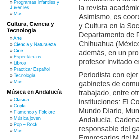
Programas Infantiles y
la revista académ
Juveniles
Más
Asimismo, es coor
Cultura, Ciencia y
y Cultura en la Soc
Tecnología
Departamento de P
Arte
Chihuahua (México)
Ciencia y Naturaleza
Cine
además, en un prol
Espectáculos
profesor invitado 
Libros
Practicar Español
Periodista con eje
Tecnología
Más
gabinetes de comun
Música en Andalucía
trabajado, entre o
Clásica
instituciones: El 
Copla
Mundo Diario, Mun
Flamenco y Folclore
Música joven
Andalucía, Cadena
Pop – Rock
responsable del g
Más
Empresarios del Me