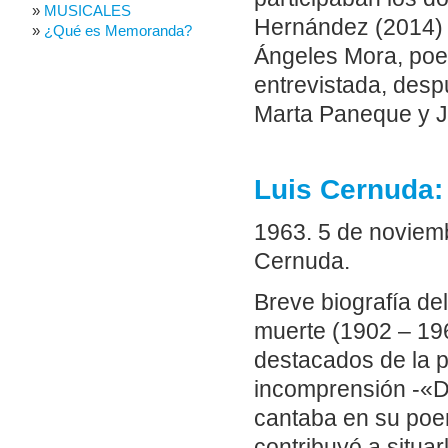
MUSICALES
Hernández (2014) 
¿Qué es Memoranda?
Ángeles Mora, poet
entrevistada, desp
Marta Paneque y 
Luis Cernuda:
1963. 5
de noviemb
Cernuda.
Breve biografía de
muerte (1902 – 19
destacados de la p
incomprensión -«Dis
cantaba en su poema
contribuyó a situar