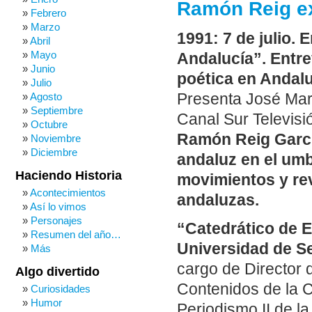
Ramón Reig ex
Febrero
Marzo
1991: 7 de julio.
Abril
Mayo
Andalucía”. Entre
Junio
poética en Andalu
Julio
Presenta José Marí
Agosto
Septiembre
Canal Sur Televisi
Octubre
Ramón Reig Garcí
Noviembre
Diciembre
andaluz en el umb
Haciendo Historia
movimientos y rev
Acontecimientos
andaluzas.
Así lo vimos
Personajes
“Catedrático de E
Resumen del año…
Universidad de Se
Más
cargo de Director d
Algo divertido
Contenidos de la 
Curiosidades
Humor
Periodismo II de l