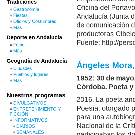
Tradiciones
Oficina del Portav
Gastronomía
Andalucía (Junta d
Fiestas
Oficios y Costumbres
de comunicación de
Más
productoras Cibele
Deporte en Andalucía
Fuente: http://per
Fútbol
Más
Geografía de Andalucía
Ángeles Mora,
Ciudades
Pueblos y lugares
1952: 30 de mayo
Más
Córdoba. Poeta y 
Nuestros programas
2016. La poeta an
DIVULGATIVOS
Poesía, otorgado p
ENTRETENIMIENTO Y
FICCIÓN
para una autobiogr
INFORMATIVOS
Nacional de la Crít
DIARIOS
SEMANALES
participaban los d