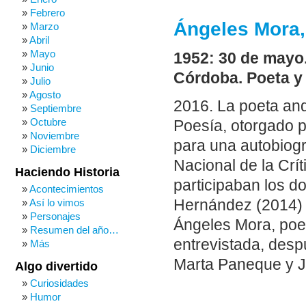
Febrero
Ángeles Mora,
Marzo
Abril
Mayo
1952: 30 de mayo
Junio
Córdoba. Poeta y 
Julio
Agosto
2016. La poeta an
Septiembre
Octubre
Poesía, otorgado p
Noviembre
para una autobiogr
Diciembre
Nacional de la Crít
Haciendo Historia
participaban los d
Acontecimientos
Así lo vimos
Hernández (2014) 
Personajes
Ángeles Mora, poet
Resumen del año…
entrevistada, desp
Más
Marta Paneque y 
Algo divertido
Curiosidades
Humor