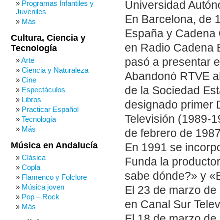
Universidad Autón
Programas Infantiles y
Juveniles
En Barcelona, de 1
Más
España y Cadena C
Cultura, Ciencia y
en Radio Cadena E
Tecnología
pasó a presentar e
Arte
Ciencia y Naturaleza
Abandonó RTVE al
Cine
de la Sociedad Est
Espectáculos
Libros
designado primer D
Practicar Español
Televisión (1989-1
Tecnología
Más
de febrero de 1987
Música en Andalucía
En 1991 se incorp
Clásica
Funda la producto
Copla
sabe dónde?» y «E
Flamenco y Folclore
Música joven
El 23 de marzo de
Pop – Rock
en Canal Sur Televi
Más
El 18 de marzo de 