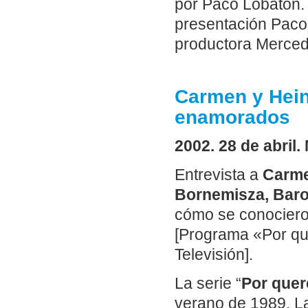
por Paco Lobatón.
presentación Paco 
productora Mercede
Carmen y Hein
enamorados
2002. 28 de abril
Entrevista a
Carme
Bornemisza, Bar
cómo se conociero
[Programa «Por que
Televisión].
La serie “
Por quer
verano de 1989. L