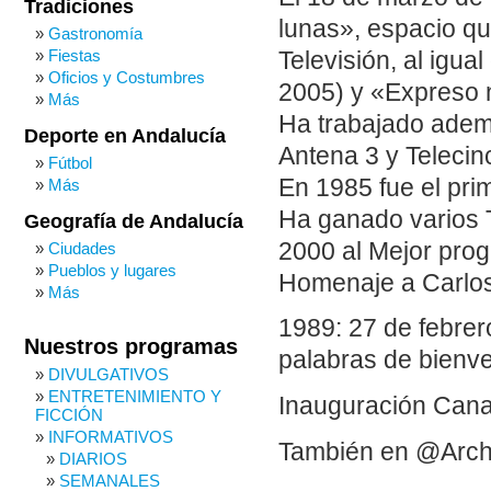
Tradiciones
lunas», espacio qu
Gastronomía
Fiestas
Televisión, al igu
Oficios y Costumbres
2005) y «Expreso 
Más
Ha trabajado adem
Deporte en Andalucía
Antena 3 y Telecin
Fútbol
En 1985 fue el pri
Más
Ha ganado varios 
Geografía de Andalucía
2000 al Mejor prog
Ciudades
Pueblos y lugares
Homenaje a Carlo
Más
1989: 27 de febrer
Nuestros programas
palabras de bienv
DIVULGATIVOS
ENTRETENIMIENTO Y
Inauguración Cana
FICCIÓN
INFORMATIVOS
También en @Arch
DIARIOS
SEMANALES