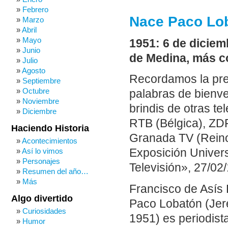
Febrero
Nace Paco Lo
Marzo
Abril
Mayo
1951: 6 de diciem
Junio
de Medina, más c
Julio
Agosto
Recordamos la pre
Septiembre
Octubre
palabras de bienv
Noviembre
brindis de otras te
Diciembre
RTB (Bélgica), ZDF
Haciendo Historia
Granada TV (Reino
Acontecimientos
Así lo vimos
Exposición Univers
Personajes
Televisión», 27/02/
Resumen del año…
Más
Francisco de Asís
Algo divertido
Paco Lobatón (Jere
Curiosidades
1951) es periodista
Humor