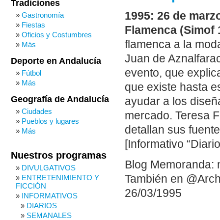
Tradiciones
1995: 26 de marzo
Gastronomía
Fiestas
Flamenca (Simof 1
Oficios y Costumbres
flamenca a la moda
Más
Juan de Aznalfarac
Deporte en Andalucía
evento, que explic
Fútbol
Más
que existe hasta 
Geografía de Andalucía
ayudar a los diseñ
Ciudades
mercado. Teresa F
Pueblos y lugares
detallan sus fuent
Más
[Informativo “Diari
Nuestros programas
Blog Memoranda: 
DIVULGATIVOS
También en @Arch
ENTRETENIMIENTO Y
FICCIÓN
26/03/1995
INFORMATIVOS
DIARIOS
SEMANALES