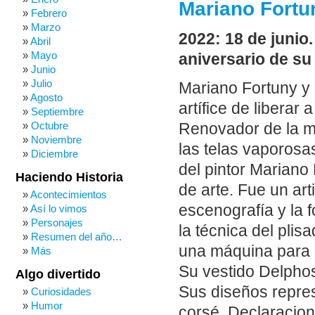
Mariano Fortu
Febrero
Marzo
2022: 18 de junio
Abril
Mayo
aniversario de su
Junio
Julio
Mariano Fortuny y
Agosto
artífice de liberar
Septiembre
Octubre
Renovador de la mo
Noviembre
las telas vaporosa
Diciembre
del pintor Mariano
Haciendo Historia
de arte. Fue un art
Acontecimientos
escenografía y la 
Así lo vimos
Personajes
la técnica del plis
Resumen del año…
una máquina para ap
Más
Su vestido Delpho
Algo divertido
Sus diseños repres
Curiosidades
Humor
corsé. Declaracion