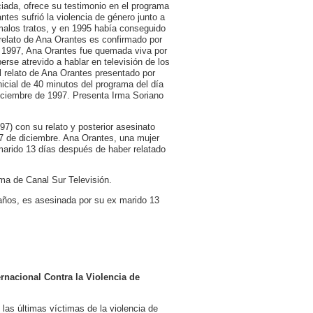
iada, ofrece su testimonio en el programa
tes sufrió la violencia de género junto a
malos tratos, y en 1995 había conseguido
 relato de Ana Orantes es confirmado por
de 1997, Ana Orantes fue quemada viva por
rse atrevido a hablar en televisión de los
l relato de Ana Orantes presentado por
icial de 40 minutos del programa del día
diciembre de 1997. Presenta Irma Soriano
7) con su relato y posterior asesinato
 17 de diciembre. Ana Orantes, una mujer
marido 13 días después de haber relatado
ma de Canal Sur Televisión.
años, es asesinada por su ex marido 13
rnacional Contra la Violencia de
as últimas víctimas de la violencia de