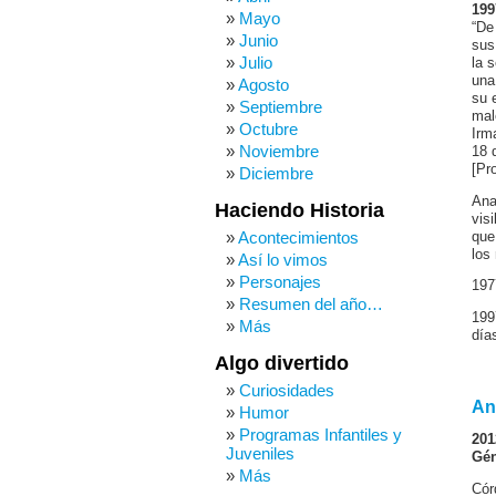
199
Mayo
“De
Junio
sus
Julio
la 
una
Agosto
su 
Septiembre
mal
Octubre
Irm
Noviembre
18 
[Pr
Diciembre
Ana
Haciendo Historia
vis
Acontecimientos
que
los
Así lo vimos
Personajes
197
Resumen del año…
199
Más
día
Algo divertido
Curiosidades
An
Humor
Programas Infantiles y
201
Juveniles
Gén
Más
Cór