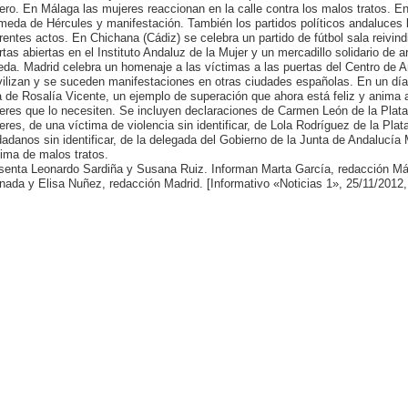
ero. En Málaga las mujeres reaccionan en la calle contra los malos tratos. En 
meda de Hércules y manifestación. También los partidos políticos andaluces l
erentes actos. En Chichana (Cádiz) se celebra un partido de fútbol sala reivi
rtas abiertas en el Instituto Andaluz de la Mujer y un mercadillo solidario de 
eda. Madrid celebra un homenaje a las víctimas a las puertas del Centro de A
ilizan y se suceden manifestaciones en otras ciudades españolas. En un día 
a de Rosalía Vicente, un ejemplo de superación que ahora está feliz y anima
eres que lo necesiten. Se incluyen declaraciones de Carmen León de la Plata
eres, de una víctima de violencia sin identificar, de Lola Rodríguez de la Pla
dadanos sin identificar, de la delegada del Gobierno de la Junta de Andalucí
tima de malos tratos.
senta Leonardo Sardiña y Susana Ruiz. Informan Marta García, redacción M
nada y Elisa Nuñez, redacción Madrid. [Informativo «Noticias 1», 25/11/2012,