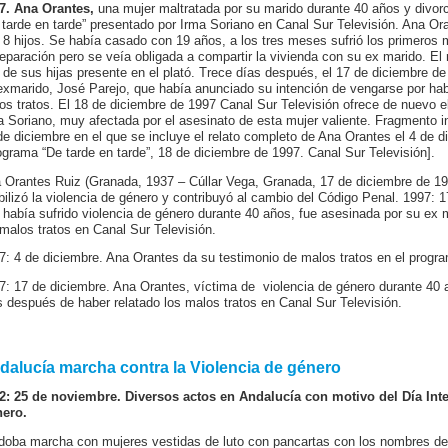
7. Ana Orantes,
una mujer maltratada por su marido durante 40 años y divorc
 tarde en tarde” presentado por Irma Soriano en Canal Sur Televisión. Ana Oran
 8 hijos. Se había casado con 19 años, a los tres meses sufrió los primeros 
separación pero se veía obligada a compartir la vivienda con su ex marido. El
 de sus hijas presente en el plató. Trece días después, el 17 de diciembre 
exmarido, José Parejo, que había anunciado su intención de vengarse por habe
os tratos. El 18 de diciembre de 1997 Canal Sur Televisión ofrece de nuevo e
a Soriano, muy afectada por el asesinato de esta mujer valiente. Fragmento in
de diciembre en el que se incluye el relato completo de Ana Orantes el 4 de 
ograma “De tarde en tarde”, 18 de diciembre de 1997. Canal Sur Televisión].
 Orantes Ruiz (Granada, 1937 – Cúllar Vega, Granada, 17 de diciembre de 199
ibilizó la violencia de género y contribuyó al cambio del Código Penal. 1997:
 había sufrido violencia de género durante 40 años, fue asesinada por su ex 
 malos tratos en Canal Sur Televisión.
7: 4 de diciembre. Ana Orantes da su testimonio de malos tratos en el progra
7: 17 de diciembre. Ana Orantes, víctima de violencia de género durante 40 
s después de haber relatado los malos tratos en Canal Sur Televisión.
dalucía marcha contra la Violencia de género
2: 25 de noviembre. Diversos actos en Andalucía con motivo del Día Inte
ero.
doba marcha con mujeres vestidas de luto con pancartas con los nombres de l