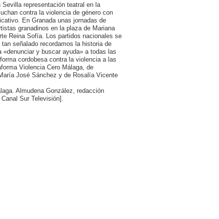
Sevilla representación teatral en la
uchan contra la violencia de género con
ndicativo. En Granada unas jornadas de
artistas granadinos en la plaza de Mariana
rte Reina Sofía. Los partidos nacionales se
tan señalado recordamos la historia de
 a «denunciar y buscar ayuda» a todas las
forma cordobesa contra la violencia a las
taforma Violencia Cero Málaga, de
a María José Sánchez y de Rosalía Vicente
álaga. Almudena González, redacción
 Canal Sur Televisión].