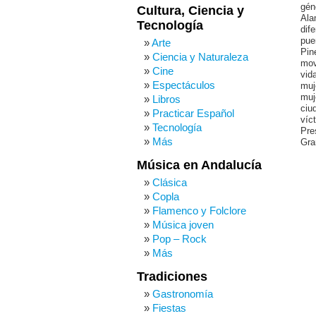
gén
Cultura, Ciencia y
Ala
Tecnología
dif
pue
Arte
Pin
Ciencia y Naturaleza
mov
Cine
vid
Espectáculos
muj
muj
Libros
ciu
Practicar Español
víc
Tecnología
Pre
Más
Gra
Música en Andalucía
Clásica
Copla
Flamenco y Folclore
Música joven
Pop – Rock
Más
Tradiciones
Gastronomía
Fiestas