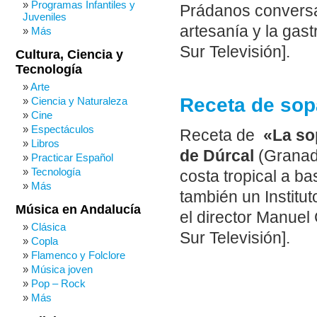
Programas Infantiles y
Prádanos conversa 
Juveniles
artesanía y la gas
Más
Sur Televisión].
Cultura, Ciencia y
Tecnología
Arte
Receta de sop
Ciencia y Naturaleza
Cine
Espectáculos
Receta de
«La so
Libros
de Dúrcal
(Granada
Practicar Español
Tecnología
costa tropical a b
Más
también un Institu
Música en Andalucía
el director Manuel
Clásica
Sur Televisión].
Copla
Flamenco y Folclore
Música joven
Pop – Rock
Más