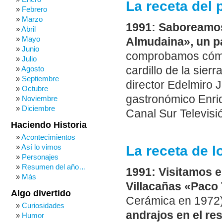
La receta del 
Febrero
Marzo
1991: Saboreamos 
Abril
Mayo
Almudaina», un pa
Junio
comprobamos cómo 
Julio
cardillo de la sier
Agosto
Septiembre
director Edelmiro J
Octubre
gastronómico Enriq
Noviembre
Diciembre
Canal Sur Televisió
Haciendo Historia
Acontecimientos
Así lo vimos
La receta de l
Personajes
Resumen del año…
1991: Visitamos el
Más
Villacañas «Paco 
Algo divertido
Cerámica en 1972)
Curiosidades
andrajos en el re
Humor