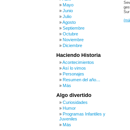
Sev
Mayo
ges
Junio
Sur
Julio
(m
Agosto
Septiembre
Octubre
Noviembre
Diciembre
Haciendo Historia
Acontecimientos
Así lo vimos
Personajes
Resumen del año…
Más
Algo divertido
Curiosidades
Humor
Programas Infantiles y
Juveniles
Más