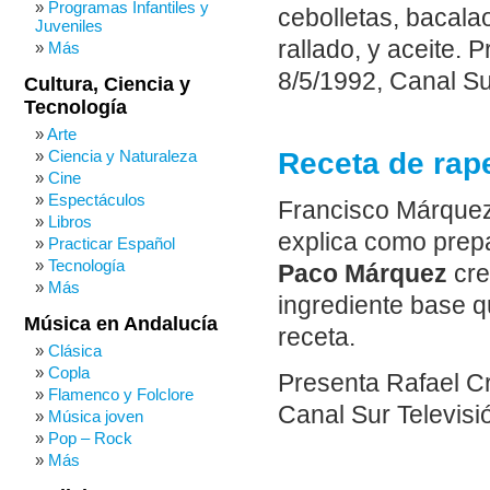
Programas Infantiles y
cebolletas, bacala
Juveniles
rallado, y aceite.
Más
8/5/1992, Canal Sur
Cultura, Ciencia y
Tecnología
Arte
Ciencia y Naturaleza
Receta de rape
Cine
Espectáculos
Francisco Márquez
Libros
explica como prep
Practicar Español
Tecnología
Paco Márquez
cre
Más
ingrediente base q
Música en Andalucía
receta.
Clásica
Copla
Presenta Rafael C
Flamenco y Folclore
Canal Sur Televisi
Música joven
Pop – Rock
Más