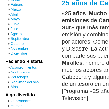
25 años de Ca
Febrero
Marzo
«25 años. Mucho q
Abril
Mayo
emisiones de Cana
Junio
Sur» que más tar
Julio
emisión y combina
Agosto
Septiembre
por actores. Come
Octubre
y D.Sastre. La actr
Noviembre
Diciembre
comparte sus buen
Haciendo Historia
Miralles
, nombre d
Acontecimientos
muchos actores a
Así lo vimos
Cabecera y alguna
Personajes
Resumen del año…
de un tesoro en una
Más
[Programa «25 año
Algo divertido
Televisión]
Curiosidades
Humor