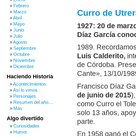
Febrero
Curro de Utrer
Marzo
Abril
Mayo
1927: 20 de marzo
Junio
Díaz García cono
Julio
Agosto
1989. Recordamo
Septiembre
Octubre
Luis Calderito,
in
Noviembre
de Córdoba. Prese
Diciembre
Cante», 13/10/1989
Haciendo Historia
Acontecimientos
Francisco Díaz Gar
Así lo vimos
de junio de 2015
)
Personajes
Resumen del año…
como Curro el Tol
Más
solo 13 años, apo
Algo divertido
parte.
Curiosidades
Humor
En 1958 ganó el C