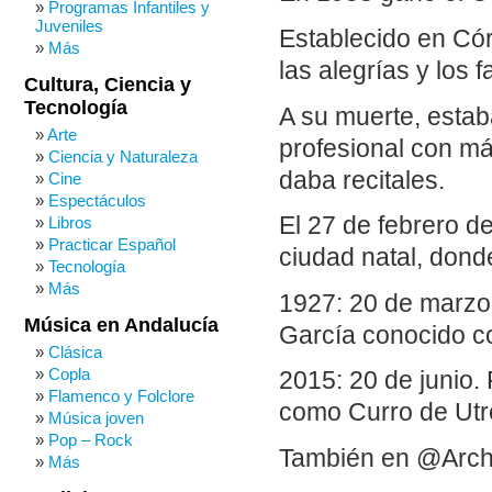
Programas Infantiles y
Juveniles
Establecido en Có
Más
las alegrías y los
Cultura, Ciencia y
Tecnología
A su muerte, esta
Arte
profesional con má
Ciencia y Naturaleza
daba recitales.
Cine
Espectáculos
El 27 de febrero d
Libros
Practicar Español
ciudad natal, dond
Tecnología
Más
1927: 20 de marzo.
Música en Andalucía
García conocido c
Clásica
Copla
2015: 20 de junio.
Flamenco y Folclore
como Curro de Utr
Música joven
Pop – Rock
También en @Arch
Más