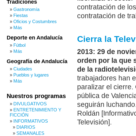
Tradiciones
contratación de lo
Gastronomía
contratación de tr
Fiestas
Oficios y Costumbres
Más
Cierra la Tele
Deporte en Andalucía
Fútbol
2013: 29 de novie
Más
orden por la que 
Geografía de Andalucía
de la radiotelevis
Ciudades
Pueblos y lugares
trabajadores han e
Más
paralizar el cierre
pública de Valenci
Nuestros programas
seguirán luchando
DIVULGATIVOS
ENTRETENIMIENTO Y
Roldán [Informativ
FICCIÓN
INFORMATIVOS
Televisión].
DIARIOS
SEMANALES