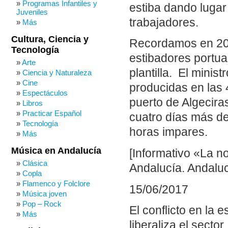
Programas Infantiles y
estiba dando lugar
Juveniles
trabajadores.
Más
Cultura, Ciencia y
Recordamos en 201
Tecnología
estibadores portuar
Arte
plantilla. El minis
Ciencia y Naturaleza
Cine
producidas en las 
Espectáculos
puerto de Algecira
Libros
Practicar Español
cuatro días más d
Tecnología
horas impares.
Más
Música en Andalucía
[Informativo «La n
Clásica
Andalucía. Andaluc
Copla
Flamenco y Folclore
15/06/2017
Música joven
Pop – Rock
El conflicto en la 
Más
liberaliza el sect