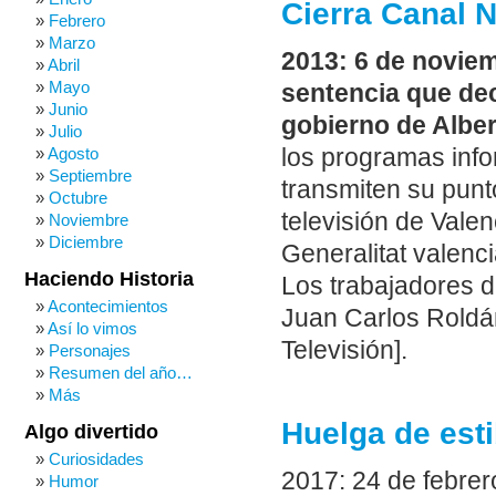
Cierra Canal 
Febrero
Marzo
2013: 6 de novie
Abril
Mayo
sentencia que dec
Junio
gobierno de Alber
Julio
los programas info
Agosto
Septiembre
transmiten su punto
Octubre
televisión de Valen
Noviembre
Diciembre
Generalitat valenc
Haciendo Historia
Los trabajadores 
Acontecimientos
Juan Carlos Roldán
Así lo vimos
Televisión].
Personajes
Resumen del año…
Más
Huelga de est
Algo divertido
Curiosidades
2017: 24 de febrer
Humor