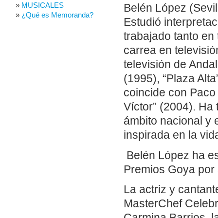
MUSICALES
Belén López (Sevil
¿Qué es Memoranda?
Estudió interpreta
trabajado tanto en 
carrea en televisi
televisión de Anda
(1995), “Plaza Alta
coincide con Paco 
Víctor” (2004). Ha
ámbito nacional y 
inspirada en la vid
Belén López ha est
Premios Goya por s
La actriz y cantant
MasterChef Celebri
Carmina Barrios, l