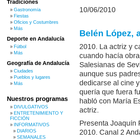
Tradiciones
10/06/2010
Gastronomía
Fiestas
Oficios y Costumbres
Más
Belén López, 
Deporte en Andalucía
2010. La actriz y 
Fútbol
Más
cuando hacía obras
Geografía de Andalucía
Salesianas de Sevi
Ciudades
aunque sus padres
Pueblos y lugares
dedicarse al cine 
Más
quería que fuera f
Nuestros programas
habló con María Es
DIVULGATIVOS
actriz.
ENTRETENIMIENTO Y
FICCIÓN
Presenta Joaquín P
INFORMATIVOS
DIARIOS
2010. Canal 2 Anda
SEMANALES