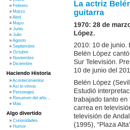
La actriz Bel
Febrero
guitarra
Marzo
Abril
Mayo
1970: 28 de marzo
Junio
López.
Julio
Agosto
2010: 10 de junio.
Septiembre
Octubre
Belén López cantó 
Noviembre
Sur Televisión. Pr
Diciembre
10 de junio del 20
Haciendo Historia
Acontecimientos
Belén López (Sevil
Así lo vimos
Estudió interpreta
Personajes
Resumen del año…
trabajado tanto en 
Más
carrea en televisi
Algo divertido
televisión de Anda
Curiosidades
(1995), “Plaza Alta
Humor