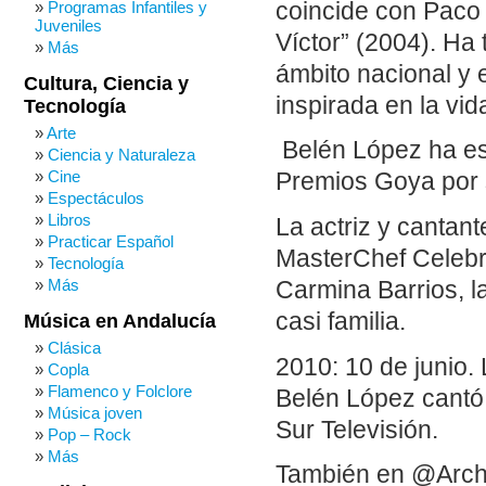
coincide con Paco 
Programas Infantiles y
Juveniles
Víctor” (2004). Ha
Más
ámbito nacional y 
Cultura, Ciencia y
inspirada en la vid
Tecnología
Arte
Belén López ha est
Ciencia y Naturaleza
Cine
Premios Goya por s
Espectáculos
Libros
La actriz y cantant
Practicar Español
MasterChef Celebri
Tecnología
Más
Carmina Barrios, l
casi familia.
Música en Andalucía
Clásica
2010: 10 de junio.
Copla
Flamenco y Folclore
Belén López cantó 
Música joven
Sur Televisión.
Pop – Rock
Más
También en @Arch