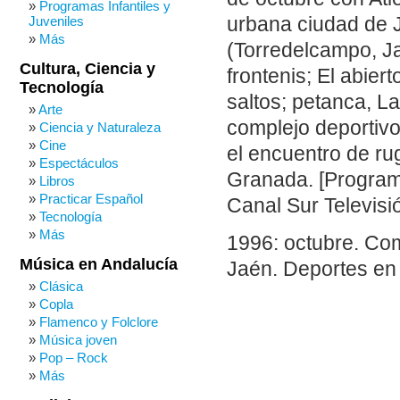
Programas Infantiles y
Juveniles
urbana ciudad de 
Más
(Torredelcampo, Ja
Cultura, Ciencia y
frontenis; El abier
Tecnología
saltos; petanca, L
Arte
complejo deportivo 
Ciencia y Naturaleza
Cine
el encuentro de ru
Espectáculos
Granada. [Program
Libros
Practicar Español
Canal Sur Televisió
Tecnología
Más
1996: octubre. Com
Música en Andalucía
Jaén. Deportes en 
Clásica
Copla
Flamenco y Folclore
Música joven
Pop – Rock
Más