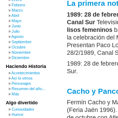
La primera not
Febrero
Marzo
1989: 28 de febre
Abril
Mayo
Canal Sur
Televisi
Junio
lisos femeninos
ba
Julio
la celebración del
Agosto
Septiembre
Presentan Paco Lob
Octubre
28/2/1989, Canal S
Noviembre
Diciembre
1989: 28 de febrer
Haciendo Historia
Sur.
Acontecimientos
Así lo vimos
Personajes
Resumen del año…
Cacho y Panco
Más
Fermín Cacho y Man
Algo divertido
(Feria Jaén 1996).
Curiosidades
Humor
de octubre con Atle